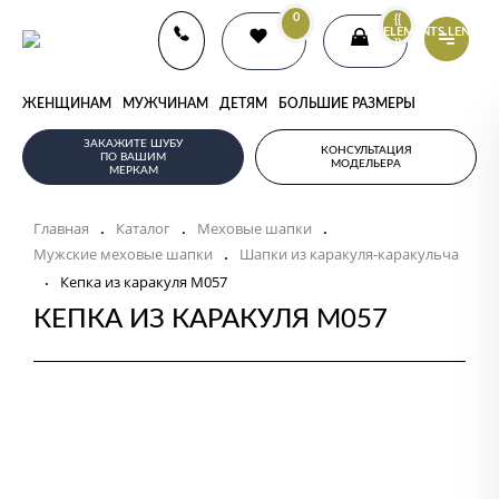
0
{{
ELEMENTS.LENGTH
}}
ЖЕНЩИНАМ
МУЖЧИНАМ
ДЕТЯМ
БОЛЬШИЕ РАЗМЕРЫ
ЗАКАЖИТЕ ШУБУ
КОНСУЛЬТАЦИЯ
ПО ВАШИМ
МОДЕЛЬЕРА
МЕРКАМ
Главная
Каталог
Меховые шапки
.
.
.
Мужские меховые шапки
Шапки из каракуля-каракульча
.
.
Кепка из каракуля M057
КЕПКА ИЗ КАРАКУЛЯ M057