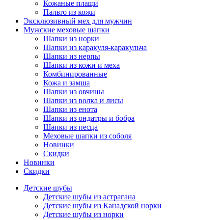
Кожаные плащи
Пальто из кожи
Эксклюзивный мех для мужчин
Мужские меховые шапки
Шапки из норки
Шапки из каракуля-каракульча
Шапки из нерпы
Шапки из кожи и меха
Комбинированные
Кожа и замша
Шапки из овчины
Шапки из волка и лисы
Шапки из енота
Шапки из ондатры и бобра
Шапки из песца
Меховые шапки из соболя
Новинки
Скидки
Новинки
Скидки
Детские шубы
Детские шубы из астрагана
Детские шубы из Канадской норки
Детские шубы из норки