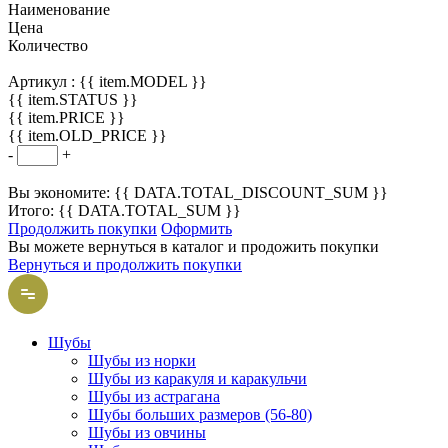
Наименование
Цена
Количество
Артикул :
{{ item.MODEL }}
{{ item.STATUS }}
{{ item.PRICE }}
{{ item.OLD_PRICE }}
-
+
Вы экономите: {{ DATA.TOTAL_DISCOUNT_SUM }}
Итого: {{ DATA.TOTAL_SUM }}
Продолжить покупки
Оформить
Вы можете вернуться в каталог и продожить покупки
Вернуться и продолжить покупки
Шубы
Шубы из норки
Шубы из каракуля и каракульчи
Шубы из астрагана
Шубы больших размеров (56-80)
Шубы из овчины