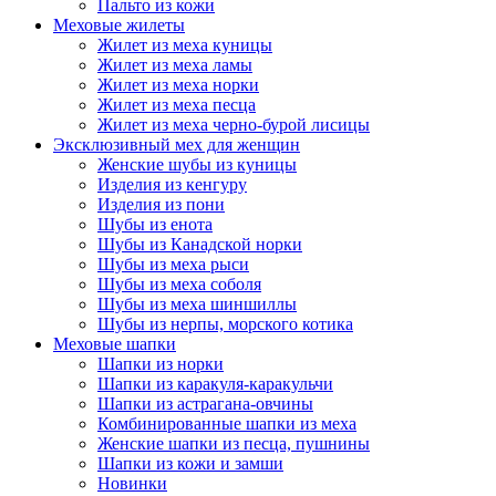
Пальто из кожи
Меховые жилеты
Жилет из меха куницы
Жилет из меха ламы
Жилет из меха норки
Жилет из меха песца
Жилет из меха черно-бурой лисицы
Эксклюзивный мех для женщин
Женские шубы из куницы
Изделия из кенгуру
Изделия из пони
Шубы из енота
Шубы из Канадской норки
Шубы из меха рыси
Шубы из меха соболя
Шубы из меха шиншиллы
Шубы из нерпы, морского котика
Меховые шапки
Шапки из норки
Шапки из каракуля-каракульчи
Шапки из астрагана-овчины
Комбинированные шапки из меха
Женские шапки из песца, пушнины
Шапки из кожи и замши
Новинки