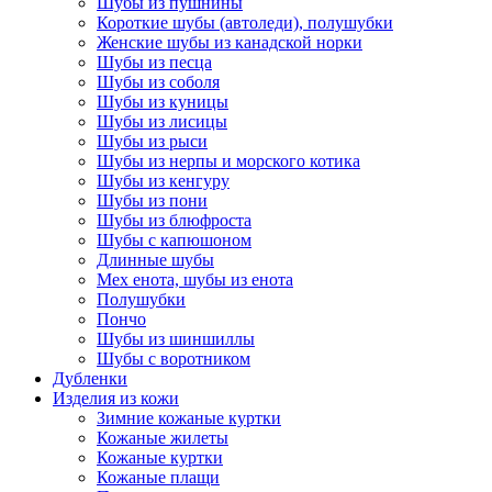
Шубы из пушнины
Короткие шубы (автоледи), полушубки
Женские шубы из канадской норки
Шубы из песца
Шубы из соболя
Шубы из куницы
Шубы из лисицы
Шубы из рыси
Шубы из нерпы и морского котика
Шубы из кенгуру
Шубы из пони
Шубы из блюфроста
Шубы с капюшоном
Длинные шубы
Мех енота, шубы из енота
Полушубки
Пончо
Шубы из шиншиллы
Шубы с воротником
Дубленки
Изделия из кожи
Зимние кожаные куртки
Кожаные жилеты
Кожаные куртки
Кожаные плащи