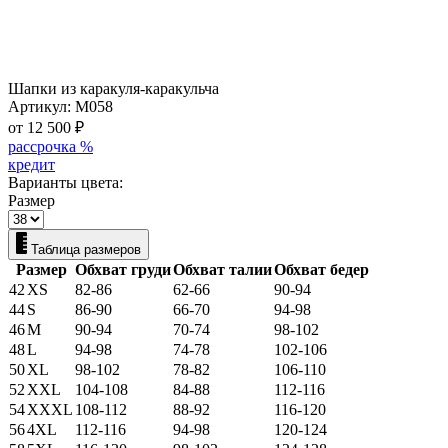
Шапки из каракуля-каракульча
Артикул:
M058
от 12 500
₽
рассрочка %
кредит
Варианты цвета:
Размер
Таблица размеров
Размер
Обхват груди
Обхват талии
Обхват бедер
42
XS
82-86
62-66
90-94
44
S
86-90
66-70
94-98
46
M
90-94
70-74
98-102
48
L
94-98
74-78
102-106
50
XL
98-102
78-82
106-110
52
XXL
104-108
84-88
112-116
54
XXXL
108-112
88-92
116-120
56
4XL
112-116
94-98
120-124