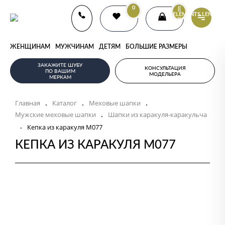
0
{{
ELEMENTS.LENGTH
}}
ЖЕНЩИНАМ
МУЖЧИНАМ
ДЕТЯМ
БОЛЬШИЕ РАЗМЕРЫ
ЗАКАЖИТЕ ШУБУ
КОНСУЛЬТАЦИЯ
ПО ВАШИМ
МОДЕЛЬЕРА
МЕРКАМ
Главная
Каталог
Меховые шапки
.
.
.
Мужские меховые шапки
Шапки из каракуля-каракульча
.
.
Кепка из каракуля M077
КЕПКА ИЗ КАРАКУЛЯ M077