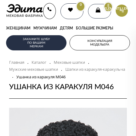
0
{{
ELEMENTS.LENGTH
}}
ЖЕНЩИНАМ
МУЖЧИНАМ
ДЕТЯМ
БОЛЬШИЕ РАЗМЕРЫ
ЗАКАЖИТЕ ШУБУ
КОНСУЛЬТАЦИЯ
ПО ВАШИМ
МОДЕЛЬЕРА
МЕРКАМ
Главная
Каталог
Меховые шапки
.
.
.
Мужские меховые шапки
Шапки из каракуля-каракульча
.
.
Ушанка из каракуля M046
УШАНКА ИЗ КАРАКУЛЯ M046