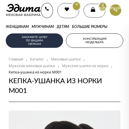
0
{{
ELEMENTS.LENGTH
}}
ЖЕНЩИНАМ
МУЖЧИНАМ
ДЕТЯМ
БОЛЬШИЕ РАЗМЕРЫ
ЗАКАЖИТЕ ШУБУ
КОНСУЛЬТАЦИЯ
ПО ВАШИМ
МОДЕЛЬЕРА
МЕРКАМ
Главная
Каталог
Меховые шапки
.
.
.
Мужские меховые шапки
Мужские шапки из норки
.
.
Кепка-ушанка из норки M001
КЕПКА-УШАНКА ИЗ НОРКИ
M001