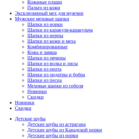
Кожаные плащи
Пальто из кожи
Эксклюзивный мех для мужчин
Мужские меховые шапки
Шапки из норки
Шапки из каракуля-каракульча
Шапки из нерпы
Шапки из кожи и меха
Комбинированные
Кожа и замша
Шапки из овчины
Шапки из волка и лисы
Шапки из енота
Шапки из ондатры и бобра
Шапки из песца
Меховые шапки из соболя
Новинки
Скидки
Новинки
Скидки
Детские шубы
Детские шубы из астрагана
Детские шубы из Канадской норки
Детские шубы из норки