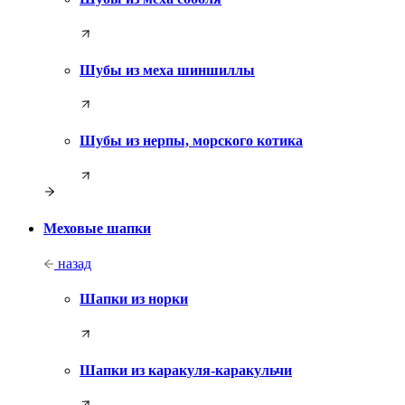
Шубы из меха шиншиллы
Шубы из нерпы, морского котика
Меховые шапки
назад
Шапки из норки
Шапки из каракуля-каракульчи