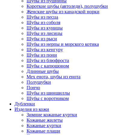
Шубы из пушнины
Короткие шубы (автоледи), полушубки
Женские шубы из канадской норки
Шубы из песца
Шубы из соболя
Шубы из куницы
Шубы из лисицы
Шубы из рыси
Шубы из нерпы и морского котика
Шубы из кенгуру
Шубы из пони
Шубы из блюфроста
Шубы с капюшоном
Длинные шубы
Мех енота, шубы из енота
Полушубки
Пончо
Шубы из шиншиллы
Шубы с воротником
Дубленки
Изделия из кожи
Зимние кожаные куртки
Кожаные жилеты
Кожаные куртки
Кожаные плащи