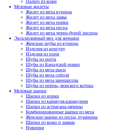
Пальто из кожи
Меховые жилеты
Жилет из меха куницы
Жилет из меха ламы
Жилет из меха норки
Жилет из меха песца
Жилет из меха черно-бурой лисицы
Эксклюзивный мех для женщин
Женские шубы из куницы
Изделия из кенгуру
Изделия из пони
Шубы из енота
Шубы из Канадской норки
Шубы из меха рыси
Шубы из меха соболя
Шубы из меха шиншиллы
Шубы из нерпы, морского котика
Меховые шапки
Шапки из норки
Шапки из каракуля-каракульчи
Шапки из астрагана-овчины
Комбинированные шапки из меха
Женские шапки из песца, пушнины
Шапки из кожи и замши
Новинки