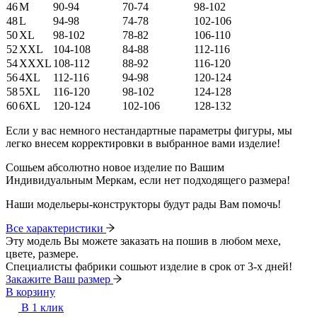
46
M
90-94
70-74
98-102
48
L
94-98
74-78
102-106
50
XL
98-102
78-82
106-110
52
XXL
104-108
84-88
112-116
54
XXXL
108-112
88-92
116-120
56
4XL
112-116
94-98
120-124
58
5XL
116-120
98-102
124-128
60
6XL
120-124
102-106
128-132
Если у вас немного нестандартные параметры фигуры, мы
легко внесем корректировки в выбранное вами изделие!
Сошьем абсолютно новое изделие по Вашим
Индивидуальным Меркам, если нет подходящего размера!
Наши модельеры-конструкторы будут рады Вам помочь!
Все характеристики
Эту модель Вы можете заказать на пошив в любом мехе,
цвете, размере.
Специалисты фабрики сошьют изделие в срок от 3-х дней!
Закажите Ваш размер
В корзину
В 1 клик