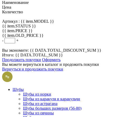
Наименование
Цена
Количество
Артикул :
{{ item.MODEL }}
{{ item.STATUS }}
{{ item.PRICE }}
{{ item.OLD_PRICE }}
-
+
Вы экономите: {{ DATA.TOTAL_DISCOUNT_SUM }}
Итого: {{ DATA.TOTAL_SUM }}
Продолжить покупки
Оформить
Вы можете вернуться в каталог и продожить покупки
Вернуться и продолжить покупки
Шубы
Шубы из норки
Шубы из каракуля и каракульчи
Шубы из астрагана
Шубы больших размеров (56-80)
Шубы из овчины