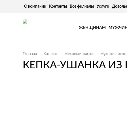
О компании
Контакты
Все филиалы
Услуги
Доволь
ЖЕНЩИНАМ
МУЖЧИ
.
.
.
Главная
Каталог
Меховые шапки
Мужские мехо
КЕПКА-УШАНКА ИЗ 