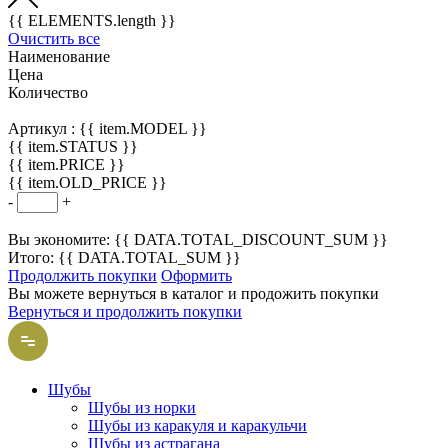
{{ ELEMENTS.length }}
Очистить все
Наименование
Цена
Количество
Артикул :
{{ item.MODEL }}
{{ item.STATUS }}
{{ item.PRICE }}
{{ item.OLD_PRICE }}
-
+
Вы экономите: {{ DATA.TOTAL_DISCOUNT_SUM }}
Итого: {{ DATA.TOTAL_SUM }}
Продолжить покупки
Оформить
Вы можете вернуться в каталог и продожить покупки
Вернуться и продолжить покупки
Шубы
Шубы из норки
Шубы из каракуля и каракульчи
Шубы из астрагана