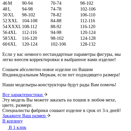
46
M
90-94
70-74
98-102
48
L
94-98
74-78
102-106
50
XL
98-102
78-82
106-110
52
XXL
104-108
84-88
112-116
54
XXXL
108-112
88-92
116-120
56
4XL
112-116
94-98
120-124
58
5XL
116-120
98-102
124-128
60
6XL
120-124
102-106
128-132
Если у вас немного нестандартные параметры фигуры, мы
легко внесем корректировки в выбранное вами изделие!
Сошьем абсолютно новое изделие по Вашим
Индивидуальным Меркам, если нет подходящего размера!
Наши модельеры-конструкторы будут рады Вам помочь!
Все характеристики
Эту модель Вы можете заказать на пошив в любом мехе,
цвете, размере.
Специалисты фабрики сошьют изделие в срок от 3-х дней!
Закажите Ваш размер
В корзину
В 1 клик