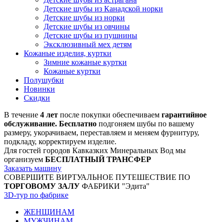
Детские шубы из Канадской норки
Детские шубы из норки
Детские шубы из овчины
Детские шубы из пушнины
Эксклюзивный мех детям
Кожаные изделия, куртки
Зимние кожаные куртки
Кожаные куртки
Полушубки
Новинки
Скидки
В течение
4 лет
после покупки обеспечиваем
гарантийное
обслуживание. Бесплатно
подгоняем шубы по вашему
размеру, укорачиваем, переставляем и меняем фурнитуру,
подкладу, корректируем изделие.
Для гостей городов Кавказких Минеральных Вод мы
организуем
БЕСПЛАТНЫЙ ТРАНСФЕР
Заказать машину
СОВЕРШИТЕ ВИРТУАЛЬНОЕ ПУТЕШЕСТВИЕ ПО
ТОРГОВОМУ ЗАЛУ
ФАБРИКИ "Эдита"
3D-тур по фабрике
ЖЕНЩИНАМ
МУЖЧИНАМ