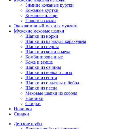
Зимние кожаные куртки
Кожаные куртки
Кожаные плащи
Пальто из кожи
Эксклюзивный мех для мужчин
Мужские меховые шапки
Шапки из норки
Шапки из каракуля-каракульча
Шапки из нерпы
Шапки из кожи и меха
Комбинированные
Кожа и замша
Шапки из овчины
Шапки из волка и лисы
Шапки из енота
Шапки из ондатры и бобра
Шапки из песца
Меховые шапки из соболя
Новинки
Скидки
Новинки
Скидки
Детские шубы
Детские шубы из астрагана