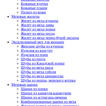
Кожаные куртки
Кожаные плащи
Пальто из кожи
Меховые жилеты
Жилет из меха куницы
Жилет из меха ламы
Жилет из меха норки
Жилет из меха песца
Жилет из меха черно-бурой лисицы
Эксклюзивный мех для женщин
Женские шубы из куницы
Изделия из кенгуру
Изделия из пони
Шубы из енота
Шубы из Канадской норки
Шубы из меха рыси
Шубы из меха соболя
Шубы из меха шиншиллы
Шубы из нерпы, морского котика
Меховые шапки
Шапки из норки
Шапки из каракуля-каракульчи
Шапки из астрагана-овчины
Комбинированные шапки из меха
Женские шапки из песца, пушнины