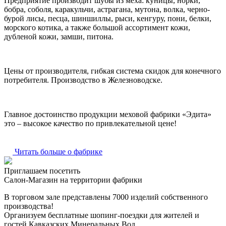
Предприятие производит шубы из меха: куницы, норки,
бобра, соболя, каракульчи, астрагана, мутона, волка, черно-
бурой лисы, песца, шиншиллы, рыси, кенгуру, пони, белки,
морского котика, а также большой ассортимент кожи,
дубленой кожи, замши, питона.
Цены от производителя, гибкая система скидок для конечного
потребителя. Производство в Железноводске.
Главное достоинство продукции меховой фабрики «Эдита»
это – высокое качество по привлекательной цене!
Читать больше о фабрике
Приглашаем посетить
Салон-Магазин на территории фабрики
В торговом зале представлены 7000 изделий собственного
производства!
Организуем бесплатные шопинг-поездки для жителей и
гостей Кавказских Минеральных Вод