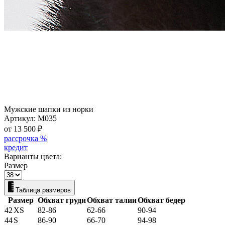
Мужские шапки из норки
Артикул:
M035
от 13 500
₽
рассрочка %
кредит
Варианты цвета:
Размер
Таблица размеров
Размер
Обхват груди
Обхват талии
Обхват бедер
42
XS
82-86
62-66
90-94
44
S
86-90
66-70
94-98