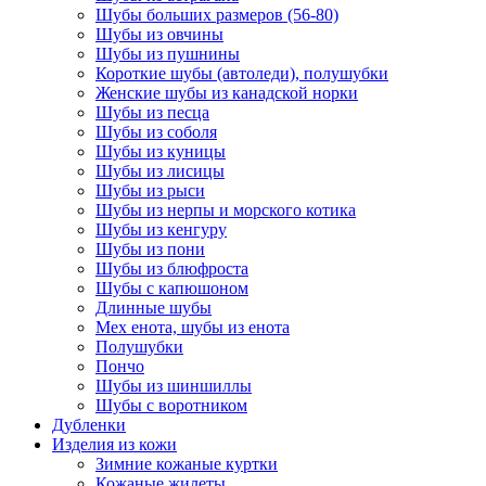
Шубы больших размеров (56-80)
Шубы из овчины
Шубы из пушнины
Короткие шубы (автоледи), полушубки
Женские шубы из канадской норки
Шубы из песца
Шубы из соболя
Шубы из куницы
Шубы из лисицы
Шубы из рыси
Шубы из нерпы и морского котика
Шубы из кенгуру
Шубы из пони
Шубы из блюфроста
Шубы с капюшоном
Длинные шубы
Мех енота, шубы из енота
Полушубки
Пончо
Шубы из шиншиллы
Шубы с воротником
Дубленки
Изделия из кожи
Зимние кожаные куртки
Кожаные жилеты