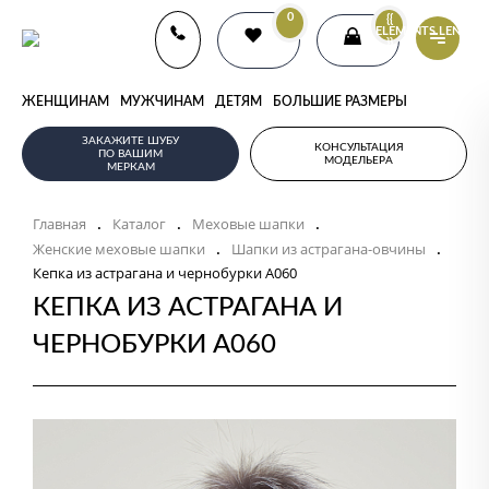
0
{{
ELEMENTS.LENGTH
}}
ЖЕНЩИНАМ
МУЖЧИНАМ
ДЕТЯМ
БОЛЬШИЕ РАЗМЕРЫ
ЗАКАЖИТЕ ШУБУ
КОНСУЛЬТАЦИЯ
ПО ВАШИМ
МОДЕЛЬЕРА
МЕРКАМ
Главная
Каталог
Меховые шапки
.
.
.
Женские меховые шапки
Шапки из астрагана-овчины
.
.
Кепка из астрагана и чернобурки А060
КЕПКА ИЗ АСТРАГАНА И
ЧЕРНОБУРКИ А060