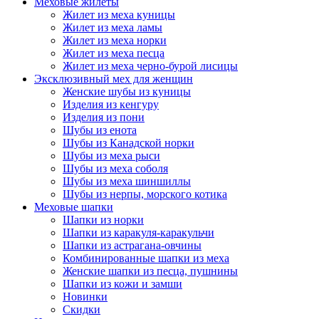
Меховые жилеты
Жилет из меха куницы
Жилет из меха ламы
Жилет из меха норки
Жилет из меха песца
Жилет из меха черно-бурой лисицы
Эксклюзивный мех для женщин
Женские шубы из куницы
Изделия из кенгуру
Изделия из пони
Шубы из енота
Шубы из Канадской норки
Шубы из меха рыси
Шубы из меха соболя
Шубы из меха шиншиллы
Шубы из нерпы, морского котика
Меховые шапки
Шапки из норки
Шапки из каракуля-каракульчи
Шапки из астрагана-овчины
Комбинированные шапки из меха
Женские шапки из песца, пушнины
Шапки из кожи и замши
Новинки
Скидки