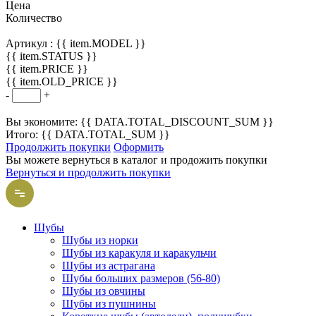
Цена
Количество
Артикул :
{{ item.MODEL }}
{{ item.STATUS }}
{{ item.PRICE }}
{{ item.OLD_PRICE }}
-
+
Вы экономите: {{ DATA.TOTAL_DISCOUNT_SUM }}
Итого: {{ DATA.TOTAL_SUM }}
Продолжить покупки
Оформить
Вы можете вернуться в каталог и продожить покупки
Вернуться и продолжить покупки
Шубы
Шубы из норки
Шубы из каракуля и каракульчи
Шубы из астрагана
Шубы больших размеров (56-80)
Шубы из овчины
Шубы из пушнины