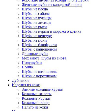
Короткие шубы (автоледи), полушубки
Женские шубы из канадской норки
Шубы из песца
Шубы из соболя
Шубы из куницы
Шубы из лисицы
Шубы из рыси
Шубы из нерпы и морского котика
Шубы из кенгуру
Шубы из пони
Шубы из блюфроста
Шубы с капюшоном
Длинные шубы
Мех енота, шубы из енота
Полушубки
Пончо
Шубы из шиншиллы
Шубы с воротником
Дубленки
Изделия из кожи
Зимние кожаные куртки
Кожаные жилеты
Кожаные куртки
Кожаные плащи
Пальто из кожи