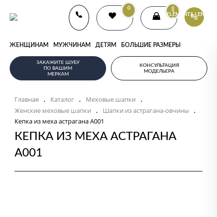
0
{{
ELEMENTS.LENGTH
}}
ЖЕНЩИНАМ
МУЖЧИНАМ
ДЕТЯМ
БОЛЬШИЕ РАЗМЕРЫ
ЗАКАЖИТЕ ШУБУ
КОНСУЛЬТАЦИЯ
ПО ВАШИМ
МОДЕЛЬЕРА
МЕРКАМ
Главная
Каталог
Меховые шапки
.
.
.
Женские меховые шапки
Шапки из астрагана-овчины
.
.
Кепка из меха астрагана А001
КЕПКА ИЗ МЕХА АСТРАГАНА
А001