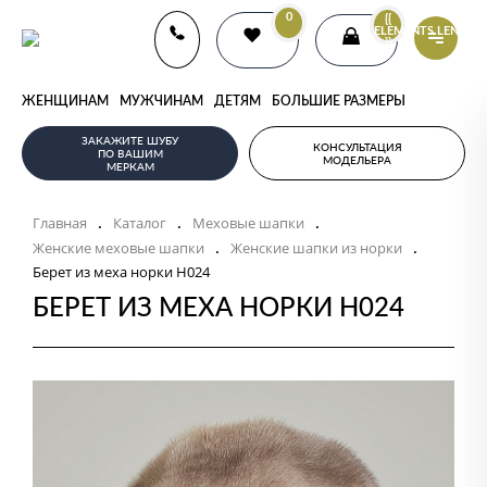
0
{{
ELEMENTS.LENGTH
}}
ЖЕНЩИНАМ
МУЖЧИНАМ
ДЕТЯМ
БОЛЬШИЕ РАЗМЕРЫ
ЗАКАЖИТЕ ШУБУ
КОНСУЛЬТАЦИЯ
ПО ВАШИМ
МОДЕЛЬЕРА
МЕРКАМ
Главная
Каталог
Меховые шапки
.
.
.
Женские меховые шапки
Женские шапки из норки
.
.
Берет из меха норки Н024
БЕРЕТ ИЗ МЕХА НОРКИ Н024