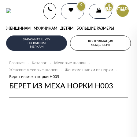
0
{{
ELEMENTS.LENGTH
}}
ЖЕНЩИНАМ
МУЖЧИНАМ
ДЕТЯМ
БОЛЬШИЕ РАЗМЕРЫ
ЗАКАЖИТЕ ШУБУ
КОНСУЛЬТАЦИЯ
ПО ВАШИМ
МОДЕЛЬЕРА
МЕРКАМ
Главная
Каталог
Меховые шапки
.
.
.
Женские меховые шапки
Женские шапки из норки
.
.
Берет из меха норки Н003
БЕРЕТ ИЗ МЕХА НОРКИ Н003