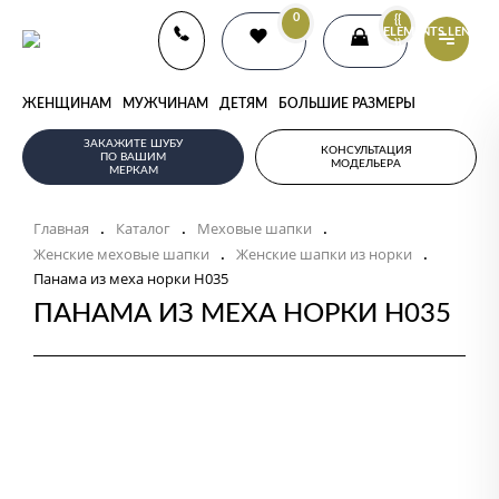
0
{{
ELEMENTS.LENGTH
}}
ЖЕНЩИНАМ
МУЖЧИНАМ
ДЕТЯМ
БОЛЬШИЕ РАЗМЕРЫ
ЗАКАЖИТЕ ШУБУ
КОНСУЛЬТАЦИЯ
ПО ВАШИМ
МОДЕЛЬЕРА
МЕРКАМ
Главная
Каталог
Меховые шапки
.
.
.
Женские меховые шапки
Женские шапки из норки
.
.
Панама из меха норки Н035
ПАНАМА ИЗ МЕХА НОРКИ Н035