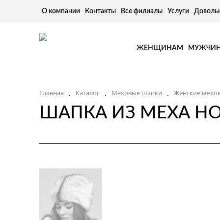
О компании
Контакты
Все филиалы
Услуги
Доволь
ЖЕНЩИНАМ
МУЖЧИ
.
.
.
Главная
Каталог
Меховые шапки
Женские мехо
ШАПКА ИЗ МЕХА НО