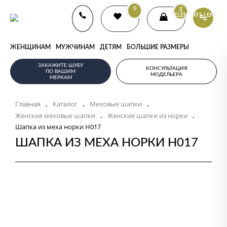
0
{{
ELEMENTS.LENGTH
}}
ЖЕНЩИНАМ
МУЖЧИНАМ
ДЕТЯМ
БОЛЬШИЕ РАЗМЕРЫ
ЗАКАЖИТЕ ШУБУ
КОНСУЛЬТАЦИЯ
ПО ВАШИМ
МОДЕЛЬЕРА
МЕРКАМ
Главная
Каталог
Меховые шапки
.
.
.
Женские меховые шапки
Женские шапки из норки
.
.
Шапка из меха норки Н017
ШАПКА ИЗ МЕХА НОРКИ Н017