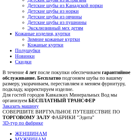
Детские шубы из Канадской норки
Детские шубы из норки
Детские шубы из овчины
Детские шубы из пушнины
Эксклюзивный мех детям
Кожаные изделия, куртки
Зимние кожаные куртки
Кожаные куртки
Полушубки
Новинки
Скидки
В течение
4 лет
после покупки обеспечиваем
гарантийное
обслуживание. Бесплатно
подгоняем шубы по вашему
размеру, укорачиваем, переставляем и меняем фурнитуру,
подкладу, корректируем изделие.
Для гостей городов Кавказких Минеральных Вод мы
организуем
БЕСПЛАТНЫЙ ТРАНСФЕР
Заказать машину
СОВЕРШИТЕ ВИРТУАЛЬНОЕ ПУТЕШЕСТВИЕ ПО
ТОРГОВОМУ ЗАЛУ
ФАБРИКИ "Эдита"
3D-тур по фабрике
ЖЕНЩИНАМ
МУЖЧИНАМ