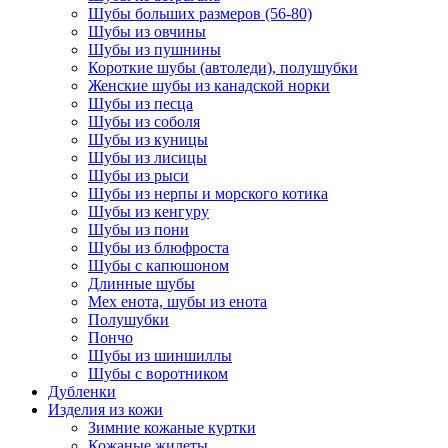
Шубы больших размеров (56-80)
Шубы из овчины
Шубы из пушнины
Короткие шубы (автоледи), полушубки
Женские шубы из канадской норки
Шубы из песца
Шубы из соболя
Шубы из куницы
Шубы из лисицы
Шубы из рыси
Шубы из нерпы и морского котика
Шубы из кенгуру
Шубы из пони
Шубы из блюфроста
Шубы с капюшоном
Длинные шубы
Мех енота, шубы из енота
Полушубки
Пончо
Шубы из шиншиллы
Шубы с воротником
Дубленки
Изделия из кожи
Зимние кожаные куртки
Кожаные жилеты