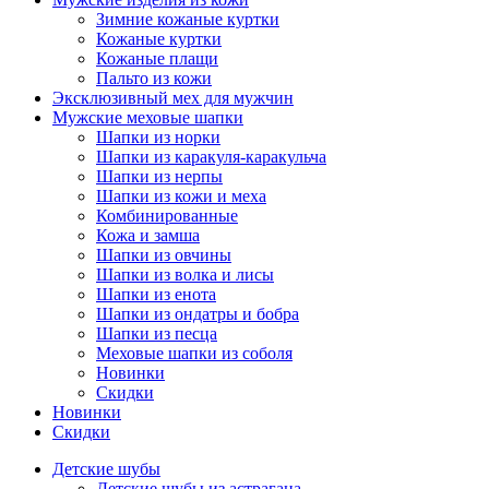
Зимние кожаные куртки
Кожаные куртки
Кожаные плащи
Пальто из кожи
Эксклюзивный мех для мужчин
Мужские меховые шапки
Шапки из норки
Шапки из каракуля-каракульча
Шапки из нерпы
Шапки из кожи и меха
Комбинированные
Кожа и замша
Шапки из овчины
Шапки из волка и лисы
Шапки из енота
Шапки из ондатры и бобра
Шапки из песца
Меховые шапки из соболя
Новинки
Скидки
Новинки
Скидки
Детские шубы
Детские шубы из астрагана