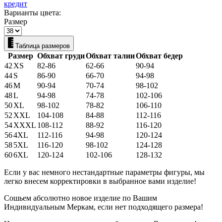
кредит
Варианты цвета:
Размер
Таблица размеров
Размер
Обхват груди
Обхват талии
Обхват бедер
42
XS
82-86
62-66
90-94
44
S
86-90
66-70
94-98
46
M
90-94
70-74
98-102
48
L
94-98
74-78
102-106
50
XL
98-102
78-82
106-110
52
XXL
104-108
84-88
112-116
54
XXXL
108-112
88-92
116-120
56
4XL
112-116
94-98
120-124
58
5XL
116-120
98-102
124-128
60
6XL
120-124
102-106
128-132
Если у вас немного нестандартные параметры фигуры, мы
легко внесем корректировки в выбранное вами изделие!
Сошьем абсолютно новое изделие по Вашим
Индивидуальным Меркам, если нет подходящего размера!