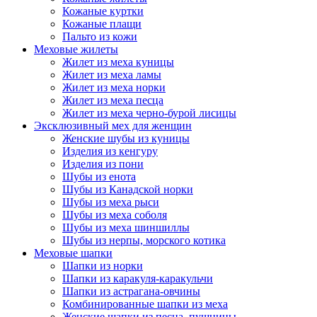
Кожаные куртки
Кожаные плащи
Пальто из кожи
Меховые жилеты
Жилет из меха куницы
Жилет из меха ламы
Жилет из меха норки
Жилет из меха песца
Жилет из меха черно-бурой лисицы
Эксклюзивный мех для женщин
Женские шубы из куницы
Изделия из кенгуру
Изделия из пони
Шубы из енота
Шубы из Канадской норки
Шубы из меха рыси
Шубы из меха соболя
Шубы из меха шиншиллы
Шубы из нерпы, морского котика
Меховые шапки
Шапки из норки
Шапки из каракуля-каракульчи
Шапки из астрагана-овчины
Комбинированные шапки из меха
Женские шапки из песца, пушнины