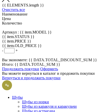
{{ ELEMENTS.length }}
Очистить все
Наименование
Цена
Количество
Артикул :
{{ item.MODEL }}
{{ item.STATUS }}
{{ item.PRICE }}
{{ item.OLD_PRICE }}
-
+
Вы экономите: {{ DATA.TOTAL_DISCOUNT_SUM }}
Итого: {{ DATA.TOTAL_SUM }}
Продолжить покупки
Оформить
Вы можете вернуться в каталог и продожить покупки
Вернуться и продолжить покупки
Шубы
Шубы из норки
Шубы из каракуля и каракульчи
Шубы из астрагана