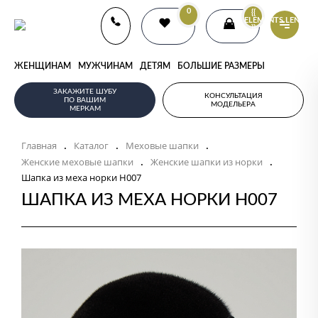
0
{{
ELEMENTS.LENGTH
}}
ЖЕНЩИНАМ
МУЖЧИНАМ
ДЕТЯМ
БОЛЬШИЕ РАЗМЕРЫ
ЗАКАЖИТЕ ШУБУ
КОНСУЛЬТАЦИЯ
ПО ВАШИМ
МОДЕЛЬЕРА
МЕРКАМ
Главная
Каталог
Меховые шапки
.
.
.
Женские меховые шапки
Женские шапки из норки
.
.
Шапка из меха норки Н007
ШАПКА ИЗ МЕХА НОРКИ Н007