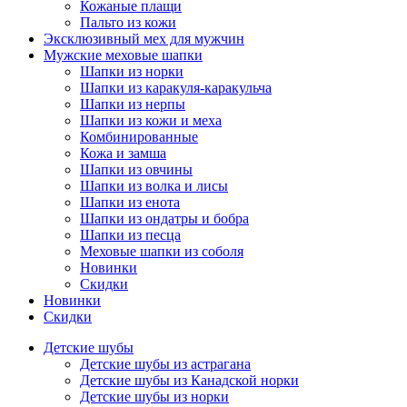
Кожаные плащи
Пальто из кожи
Эксклюзивный мех для мужчин
Мужские меховые шапки
Шапки из норки
Шапки из каракуля-каракульча
Шапки из нерпы
Шапки из кожи и меха
Комбинированные
Кожа и замша
Шапки из овчины
Шапки из волка и лисы
Шапки из енота
Шапки из ондатры и бобра
Шапки из песца
Меховые шапки из соболя
Новинки
Скидки
Новинки
Скидки
Детские шубы
Детские шубы из астрагана
Детские шубы из Канадской норки
Детские шубы из норки