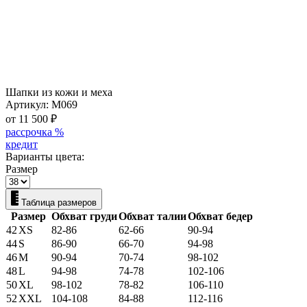
Шапки из кожи и меха
Артикул:
M069
от 11 500
₽
рассрочка %
кредит
Варианты цвета:
Размер
Таблица размеров
Размер
Обхват груди
Обхват талии
Обхват бедер
42
XS
82-86
62-66
90-94
44
S
86-90
66-70
94-98
46
M
90-94
70-74
98-102
48
L
94-98
74-78
102-106
50
XL
98-102
78-82
106-110
52
XXL
104-108
84-88
112-116