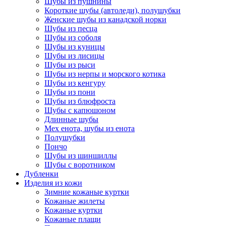
Шубы из пушнины
Короткие шубы (автоледи), полушубки
Женские шубы из канадской норки
Шубы из песца
Шубы из соболя
Шубы из куницы
Шубы из лисицы
Шубы из рыси
Шубы из нерпы и морского котика
Шубы из кенгуру
Шубы из пони
Шубы из блюфроста
Шубы с капюшоном
Длинные шубы
Мех енота, шубы из енота
Полушубки
Пончо
Шубы из шиншиллы
Шубы с воротником
Дубленки
Изделия из кожи
Зимние кожаные куртки
Кожаные жилеты
Кожаные куртки
Кожаные плащи