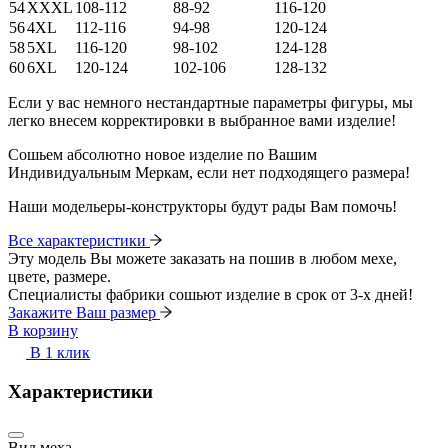
54
XXXL
108-112
88-92
116-120
56
4XL
112-116
94-98
120-124
58
5XL
116-120
98-102
124-128
60
6XL
120-124
102-106
128-132
Если у вас немного нестандартные параметры фигуры, мы
легко внесем корректировки в выбранное вами изделие!
Сошьем абсолютно новое изделие по Вашим
Индивидуальным Меркам, если нет подходящего размера!
Наши модельеры-конструкторы будут рады Вам помочь!
Все характеристики
Эту модель Вы можете заказать на пошив в любом мехе,
цвете, размере.
Специалисты фабрики сошьют изделие в срок от 3-х дней!
Закажите Ваш размер
В корзину
В 1 клик
Характеристики
Вид меха