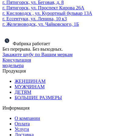
г. Пятигорск, ул. Беговая, д. 8
г. Пятигорск, ул. Проспект Кирова 26А
г. Кисловодск , ул. Курортный бульвар 13А
г. Ессентуки, ул. Ленина, 10 к3
г. Железноводск, ул. Чайковского, 1Б
Фабрика работает
Без перерыва. Без выходных.
Закажите шубу по Вашим меркам
Консультация
модельера
Продукция
ЖЕНЩИНАМ
МУЖЧИНАМ
ДЕТЯМ
БОЛЬШИЕ РАЗМЕРЫ
Информация
О компании
Оплата
Услуги
Доставка