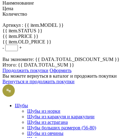
Наименование
Цена
Количество
Артикул :
{{ item.MODEL }}
{{ item.STATUS }}
{{ item.PRICE }}
{{ item.OLD_PRICE }}
-
+
Вы экономите: {{ DATA.TOTAL_DISCOUNT_SUM }}
Итого: {{ DATA.TOTAL_SUM }}
Продолжить покупки
Оформить
Вы можете вернуться в каталог и продожить покупки
Вернуться и продолжить покупки
Шубы
Шубы из норки
Шубы из каракуля и каракульчи
Шубы из астрагана
Шубы больших размеров (56-80)
Шубы из овчины