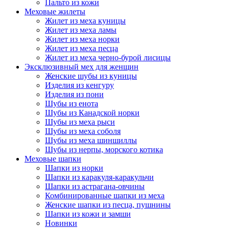
Пальто из кожи
Меховые жилеты
Жилет из меха куницы
Жилет из меха ламы
Жилет из меха норки
Жилет из меха песца
Жилет из меха черно-бурой лисицы
Эксклюзивный мех для женщин
Женские шубы из куницы
Изделия из кенгуру
Изделия из пони
Шубы из енота
Шубы из Канадской норки
Шубы из меха рыси
Шубы из меха соболя
Шубы из меха шиншиллы
Шубы из нерпы, морского котика
Меховые шапки
Шапки из норки
Шапки из каракуля-каракульчи
Шапки из астрагана-овчины
Комбинированные шапки из меха
Женские шапки из песца, пушнины
Шапки из кожи и замши
Новинки