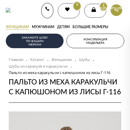
0
{{
ELEMENTS.LENGTH
}}
ЖЕНЩИНАМ
МУЖЧИНАМ
ДЕТЯМ
БОЛЬШИЕ РАЗМЕРЫ
ЗАКАЖИТЕ ШУБУ
КОНСУЛЬТАЦИЯ
ПО ВАШИМ
МОДЕЛЬЕРА
МЕРКАМ
Главная
Каталог
Женщинам
Шубы
.
.
.
.
Шубы из каракуля и каракульчи
.
Пальто из меха каракульчи с капюшоном из лисы Г-116
ПАЛЬТО ИЗ МЕХА КАРАКУЛЬЧИ
С КАПЮШОНОМ ИЗ ЛИСЫ Г-116