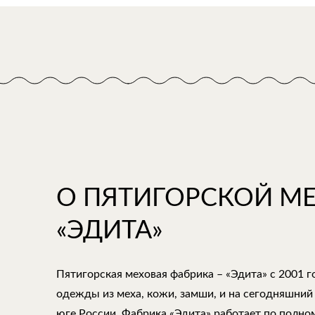
О ПЯТИГОРСКОЙ М
«ЭДИТА»
Пятигорская меховая фабрика – «Эдита» с 2001 
одежды из меха, кожи, замши, и на сегодняшний
юге России. Фабрика «Эдита» работает по полно