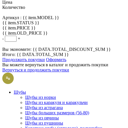
Цена
Количество
Артикул :
{{ item.MODEL }}
{{ item.STATUS }}
{{ item.PRICE }}
{{ item.OLD_PRICE }}
-
+
Вы экономите: {{ DATA.TOTAL_DISCOUNT_SUM }}
Итого: {{ DATA.TOTAL_SUM }}
Продолжить покупки
Оформить
Вы можете вернуться в каталог и продожить покупки
Вернуться и продолжить покупки
Шубы
Шубы из норки
Шубы из каракуля и каракульчи
Шубы из астрагана
Шубы больших размеров (56-80)
Шубы из овчины
Шубы из пушнины