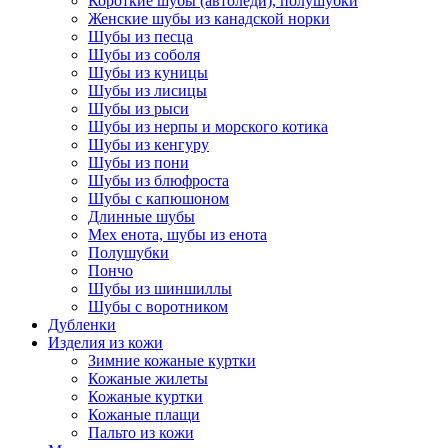
Короткие шубы (автоледи), полушубки
Женские шубы из канадской норки
Шубы из песца
Шубы из соболя
Шубы из куницы
Шубы из лисицы
Шубы из рыси
Шубы из нерпы и морского котика
Шубы из кенгуру
Шубы из пони
Шубы из блюфроста
Шубы с капюшоном
Длинные шубы
Мех енота, шубы из енота
Полушубки
Пончо
Шубы из шиншиллы
Шубы с воротником
Дубленки
Изделия из кожи
Зимние кожаные куртки
Кожаные жилеты
Кожаные куртки
Кожаные плащи
Пальто из кожи