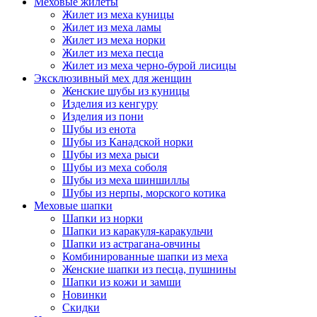
Меховые жилеты
Жилет из меха куницы
Жилет из меха ламы
Жилет из меха норки
Жилет из меха песца
Жилет из меха черно-бурой лисицы
Эксклюзивный мех для женщин
Женские шубы из куницы
Изделия из кенгуру
Изделия из пони
Шубы из енота
Шубы из Канадской норки
Шубы из меха рыси
Шубы из меха соболя
Шубы из меха шиншиллы
Шубы из нерпы, морского котика
Меховые шапки
Шапки из норки
Шапки из каракуля-каракульчи
Шапки из астрагана-овчины
Комбинированные шапки из меха
Женские шапки из песца, пушнины
Шапки из кожи и замши
Новинки
Скидки