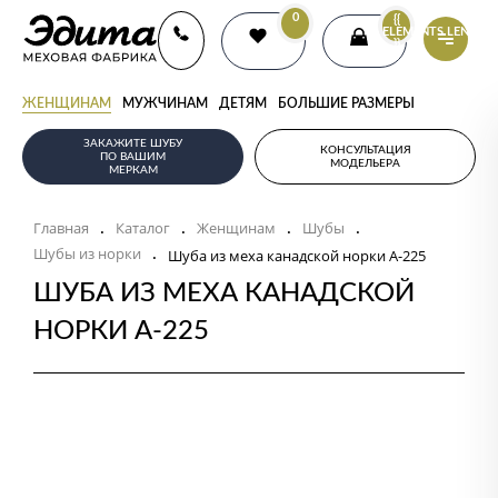
0
{{
ELEMENTS.LENGTH
}}
ЖЕНЩИНАМ
МУЖЧИНАМ
ДЕТЯМ
БОЛЬШИЕ РАЗМЕРЫ
ЗАКАЖИТЕ ШУБУ
КОНСУЛЬТАЦИЯ
ПО ВАШИМ
МОДЕЛЬЕРА
МЕРКАМ
Главная
Каталог
Женщинам
Шубы
.
.
.
.
Шубы из норки
.
Шуба из меха канадской норки А-225
ШУБА ИЗ МЕХА КАНАДСКОЙ
НОРКИ А-225