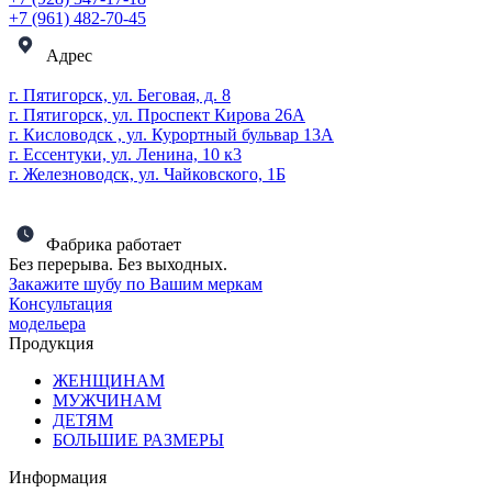
+7 (961) 482-70-45
Адрес
г. Пятигорск, ул. Беговая, д. 8
г. Пятигорск, ул. Проспект Кирова 26А
г. Кисловодск , ул. Курортный бульвар 13А
г. Ессентуки, ул. Ленина, 10 к3
г. Железноводск, ул. Чайковского, 1Б
Фабрика работает
Без перерыва. Без выходных.
Закажите шубу по Вашим меркам
Консультация
модельера
Продукция
ЖЕНЩИНАМ
МУЖЧИНАМ
ДЕТЯМ
БОЛЬШИЕ РАЗМЕРЫ
Информация