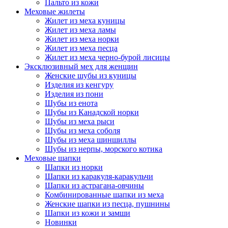
Пальто из кожи
Меховые жилеты
Жилет из меха куницы
Жилет из меха ламы
Жилет из меха норки
Жилет из меха песца
Жилет из меха черно-бурой лисицы
Эксклюзивный мех для женщин
Женские шубы из куницы
Изделия из кенгуру
Изделия из пони
Шубы из енота
Шубы из Канадской норки
Шубы из меха рыси
Шубы из меха соболя
Шубы из меха шиншиллы
Шубы из нерпы, морского котика
Меховые шапки
Шапки из норки
Шапки из каракуля-каракульчи
Шапки из астрагана-овчины
Комбинированные шапки из меха
Женские шапки из песца, пушнины
Шапки из кожи и замши
Новинки