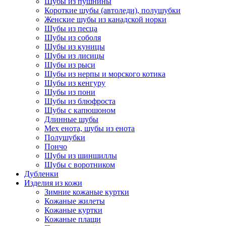
Шубы из пушнины
Короткие шубы (автоледи), полушубки
Женские шубы из канадской норки
Шубы из песца
Шубы из соболя
Шубы из куницы
Шубы из лисицы
Шубы из рыси
Шубы из нерпы и морского котика
Шубы из кенгуру
Шубы из пони
Шубы из блюфроста
Шубы с капюшоном
Длинные шубы
Мех енота, шубы из енота
Полушубки
Пончо
Шубы из шиншиллы
Шубы с воротником
Дубленки
Изделия из кожи
Зимние кожаные куртки
Кожаные жилеты
Кожаные куртки
Кожаные плащи