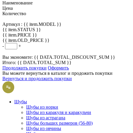
Наименование
Цена
Количество
Артикул :
{{ item.MODEL }}
{{ item.STATUS }}
{{ item.PRICE }}
{{ item.OLD_PRICE }}
-
+
Вы экономите: {{ DATA.TOTAL_DISCOUNT_SUM }}
Итого: {{ DATA.TOTAL_SUM }}
Продолжить покупки
Оформить
Вы можете вернуться в каталог и продожить покупки
Вернуться и продолжить покупки
Шубы
Шубы из норки
Шубы из каракуля и каракульчи
Шубы из астрагана
Шубы больших размеров (56-80)
Шубы из овчины