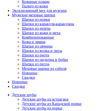
Кожаные плащи
Пальто из кожи
Эксклюзивный мех для мужчин
Мужские меховые шапки
Шапки из норки
Шапки из каракуля-каракульча
Шапки из нерпы
Шапки из кожи и меха
Комбинированные
Кожа и замша
Шапки из овчины
Шапки из волка и лисы
Шапки из енота
Шапки из ондатры и бобра
Шапки из песца
Меховые шапки из соболя
Новинки
Скидки
Новинки
Скидки
Детские шубы
Детские шубы из астрагана
Детские шубы из Канадской норки
Детские шубы из норки