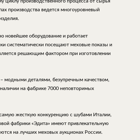
му циклу производственного процесса от сырья
апах производства ведется многоуровневый
изделия.
но новейшее оборудование и работает
ки систематически посещают меховые показы и
является решающим фактором при изготовлении
 – модными деталями, безупречным качеством,
 наличии на фабрике 7000 неповторимых
самую жесткую конкуренцию с шубами Италии,
ховой фабрики «Эдита» имеют привлекательную
аются на лучших меховых аукционах России.