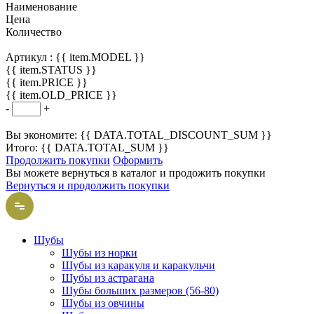
Наименование
Цена
Количество
Артикул :
{{ item.MODEL }}
{{ item.STATUS }}
{{ item.PRICE }}
{{ item.OLD_PRICE }}
-
+
Вы экономите: {{ DATA.TOTAL_DISCOUNT_SUM }}
Итого: {{ DATA.TOTAL_SUM }}
Продолжить покупки
Оформить
Вы можете вернуться в каталог и продожить покупки
Вернуться и продолжить покупки
Шубы
Шубы из норки
Шубы из каракуля и каракульчи
Шубы из астрагана
Шубы больших размеров (56-80)
Шубы из овчины