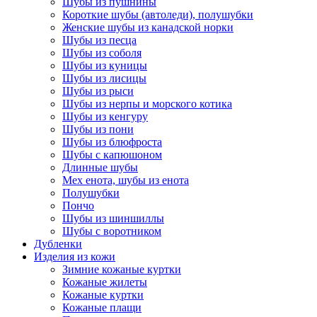
Шубы из пушнины
Короткие шубы (автоледи), полушубки
Женские шубы из канадской норки
Шубы из песца
Шубы из соболя
Шубы из куницы
Шубы из лисицы
Шубы из рыси
Шубы из нерпы и морского котика
Шубы из кенгуру
Шубы из пони
Шубы из блюфроста
Шубы с капюшоном
Длинные шубы
Мех енота, шубы из енота
Полушубки
Пончо
Шубы из шиншиллы
Шубы с воротником
Дубленки
Изделия из кожи
Зимние кожаные куртки
Кожаные жилеты
Кожаные куртки
Кожаные плащи