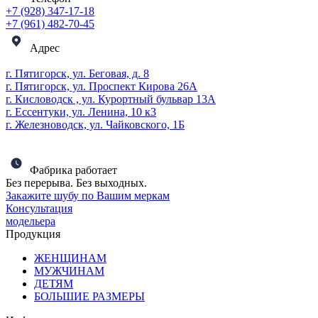
+7 (928) 347-17-18
+7 (961) 482-70-45
Адрес
г. Пятигорск, ул. Беговая, д. 8
г. Пятигорск, ул. Проспект Кирова 26А
г. Кисловодск , ул. Курортный бульвар 13А
г. Ессентуки, ул. Ленина, 10 к3
г. Железноводск, ул. Чайковского, 1Б
Фабрика работает
Без перерыва. Без выходных.
Закажите шубу по Вашим меркам
Консультация
модельера
Продукция
ЖЕНЩИНАМ
МУЖЧИНАМ
ДЕТЯМ
БОЛЬШИЕ РАЗМЕРЫ