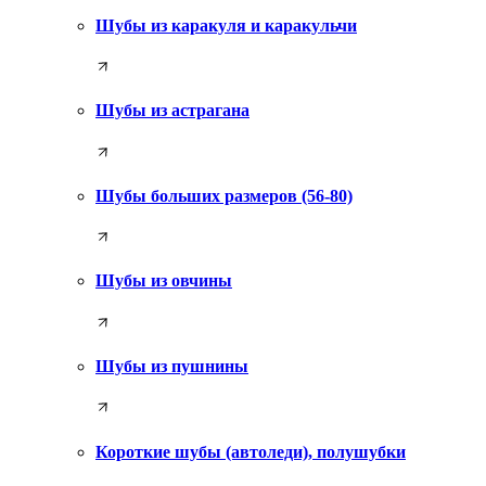
Шубы из каракуля и каракульчи
Шубы из астрагана
Шубы больших размеров (56-80)
Шубы из овчины
Шубы из пушнины
Короткие шубы (автоледи), полушубки