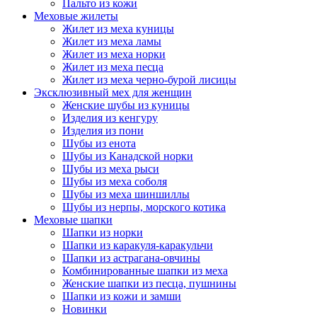
Пальто из кожи
Меховые жилеты
Жилет из меха куницы
Жилет из меха ламы
Жилет из меха норки
Жилет из меха песца
Жилет из меха черно-бурой лисицы
Эксклюзивный мех для женщин
Женские шубы из куницы
Изделия из кенгуру
Изделия из пони
Шубы из енота
Шубы из Канадской норки
Шубы из меха рыси
Шубы из меха соболя
Шубы из меха шиншиллы
Шубы из нерпы, морского котика
Меховые шапки
Шапки из норки
Шапки из каракуля-каракульчи
Шапки из астрагана-овчины
Комбинированные шапки из меха
Женские шапки из песца, пушнины
Шапки из кожи и замши
Новинки