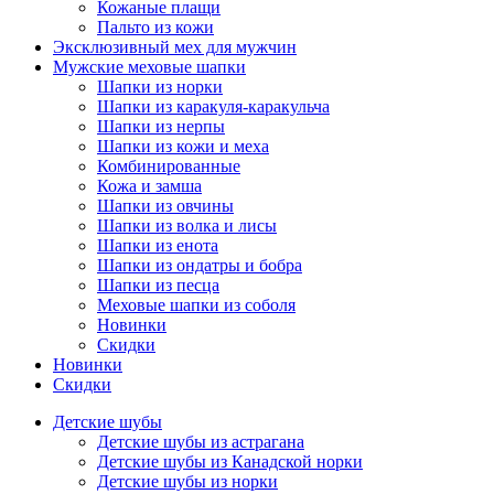
Кожаные плащи
Пальто из кожи
Эксклюзивный мех для мужчин
Мужские меховые шапки
Шапки из норки
Шапки из каракуля-каракульча
Шапки из нерпы
Шапки из кожи и меха
Комбинированные
Кожа и замша
Шапки из овчины
Шапки из волка и лисы
Шапки из енота
Шапки из ондатры и бобра
Шапки из песца
Меховые шапки из соболя
Новинки
Скидки
Новинки
Скидки
Детские шубы
Детские шубы из астрагана
Детские шубы из Канадской норки
Детские шубы из норки