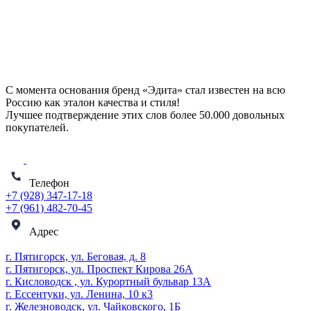
С момента основания бренд «Эдита» стал известен на всю
Россию как эталон качества и стиля!
Лучшее подтверждение этих слов более
50.000 довольных
покупателей
.
Телефон
+7 (928) 347-17-18
+7 (961) 482-70-45
Адрес
г. Пятигорск, ул. Беговая, д. 8
г. Пятигорск, ул. Проспект Кирова 26А
г. Кисловодск , ул. Курортный бульвар 13А
г. Ессентуки, ул. Ленина, 10 к3
г. Железноводск, ул. Чайковского, 1Б