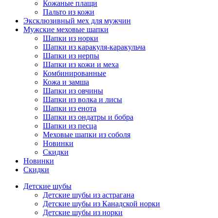
Кожаные плащи
Пальто из кожи
Эксклюзивный мех для мужчин
Мужские меховые шапки
Шапки из норки
Шапки из каракуля-каракульча
Шапки из нерпы
Шапки из кожи и меха
Комбинированные
Кожа и замша
Шапки из овчины
Шапки из волка и лисы
Шапки из енота
Шапки из ондатры и бобра
Шапки из песца
Меховые шапки из соболя
Новинки
Скидки
Новинки
Скидки
Детские шубы
Детские шубы из астрагана
Детские шубы из Канадской норки
Детские шубы из норки