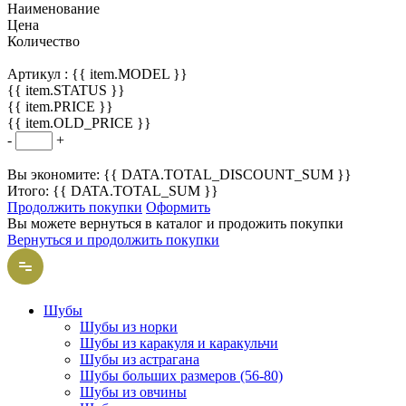
Наименование
Цена
Количество
Артикул :
{{ item.MODEL }}
{{ item.STATUS }}
{{ item.PRICE }}
{{ item.OLD_PRICE }}
-
+
Вы экономите: {{ DATA.TOTAL_DISCOUNT_SUM }}
Итого: {{ DATA.TOTAL_SUM }}
Продолжить покупки
Оформить
Вы можете вернуться в каталог и продожить покупки
Вернуться и продолжить покупки
Шубы
Шубы из норки
Шубы из каракуля и каракульчи
Шубы из астрагана
Шубы больших размеров (56-80)
Шубы из овчины