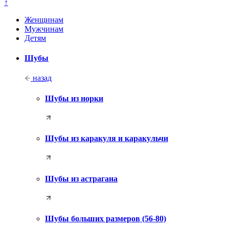
↑
Женщинам
Мужчинам
Детям
Шубы
назад
Шубы из норки
Шубы из каракуля и каракульчи
Шубы из астрагана
Шубы больших размеров (56-80)