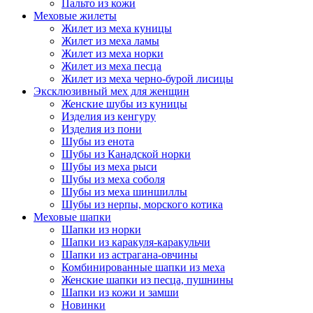
Пальто из кожи
Меховые жилеты
Жилет из меха куницы
Жилет из меха ламы
Жилет из меха норки
Жилет из меха песца
Жилет из меха черно-бурой лисицы
Эксклюзивный мех для женщин
Женские шубы из куницы
Изделия из кенгуру
Изделия из пони
Шубы из енота
Шубы из Канадской норки
Шубы из меха рыси
Шубы из меха соболя
Шубы из меха шиншиллы
Шубы из нерпы, морского котика
Меховые шапки
Шапки из норки
Шапки из каракуля-каракульчи
Шапки из астрагана-овчины
Комбинированные шапки из меха
Женские шапки из песца, пушнины
Шапки из кожи и замши
Новинки