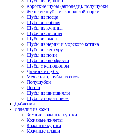
Шубы из пушнины
Короткие шубы (автоледи), полушубки
Женские шубы из канадской норки
Шубы из песца
Шубы из соболя
Шубы из куницы
Шубы из лисицы
Шубы из рыси
Шубы из нерпы и морского котика
Шубы из кенгуру
Шубы из пони
Шубы из блюфроста
Шубы с капюшоном
Длинные шубы
Мех енота, шубы из енота
Полушубки
Пончо
Шубы из шиншиллы
Шубы с воротником
Дубленки
Изделия из кожи
Зимние кожаные куртки
Кожаные жилеты
Кожаные куртки
Кожаные плащи