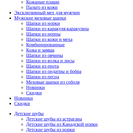
Кожаные плащи
Пальто из кожи
Эксклюзивный мех для мужчин
Мужские меховые шапки
Шапки из норки
Шапки из каракуля-каракульча
Шапки из нерпы
Шапки из кожи и меха
Комбинированные
Кожа и замша
Шапки из овчины
Шапки из волка и лисы
Шапки из енота
Шапки из ондатры и бобра
Шапки из песца
Меховые шапки из соболя
Новинки
Скидки
Новинки
Скидки
Детские шубы
Детские шубы из астрагана
Детские шубы из Канадской норки
Детские шубы из норки