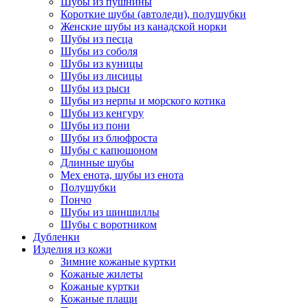
Шубы из пушнины
Короткие шубы (автоледи), полушубки
Женские шубы из канадской норки
Шубы из песца
Шубы из соболя
Шубы из куницы
Шубы из лисицы
Шубы из рыси
Шубы из нерпы и морского котика
Шубы из кенгуру
Шубы из пони
Шубы из блюфроста
Шубы с капюшоном
Длинные шубы
Мех енота, шубы из енота
Полушубки
Пончо
Шубы из шиншиллы
Шубы с воротником
Дубленки
Изделия из кожи
Зимние кожаные куртки
Кожаные жилеты
Кожаные куртки
Кожаные плащи