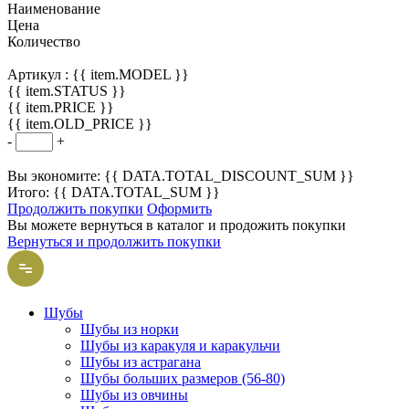
Наименование
Цена
Количество
Артикул :
{{ item.MODEL }}
{{ item.STATUS }}
{{ item.PRICE }}
{{ item.OLD_PRICE }}
-
+
Вы экономите: {{ DATA.TOTAL_DISCOUNT_SUM }}
Итого: {{ DATA.TOTAL_SUM }}
Продолжить покупки
Оформить
Вы можете вернуться в каталог и продожить покупки
Вернуться и продолжить покупки
Шубы
Шубы из норки
Шубы из каракуля и каракульчи
Шубы из астрагана
Шубы больших размеров (56-80)
Шубы из овчины