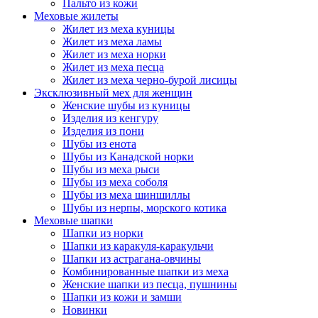
Пальто из кожи
Меховые жилеты
Жилет из меха куницы
Жилет из меха ламы
Жилет из меха норки
Жилет из меха песца
Жилет из меха черно-бурой лисицы
Эксклюзивный мех для женщин
Женские шубы из куницы
Изделия из кенгуру
Изделия из пони
Шубы из енота
Шубы из Канадской норки
Шубы из меха рыси
Шубы из меха соболя
Шубы из меха шиншиллы
Шубы из нерпы, морского котика
Меховые шапки
Шапки из норки
Шапки из каракуля-каракульчи
Шапки из астрагана-овчины
Комбинированные шапки из меха
Женские шапки из песца, пушнины
Шапки из кожи и замши
Новинки