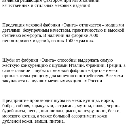
является решающим фактором при изготовлении
качественных и стильных меховых изделий!
Продукция меховой фабрики «Эдита» отличается – модными
деталями, безупречным качеством, практичностью и высокой
степенью комфорта. В наличии на фабрике 7000
неповторимых изделий, из них 1500 мужских.
Шубы от фабрики «Эдита» способны выдержать самую
жесткую конкуренцию с шубами Италии, Франции, Греции, а
самое главное – шубы от меховой фабрики «Эдита» имеют
привлекательную цену для конечного потребителя. Все меха
закупаются на лучших меховых аукционах России.
Предприятие производит шубы из меха: куницы, норки,
бобра, соболя, каракульчи, астрагана, мутона, волка, черно-
бурой лисы, песца, шиншиллы, рыси, кенгуру, пони, белки,
морского котика, а также большой ассортимент кожи,
дубленой кожи, замши, питона.