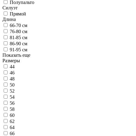
Полупальто
Силуэт
Прямой
Длина
66-70 см
76-80 см
81-85 см
86-90 см
91-95 см
Показать еще
Размеры
44
46
48
50
52
54
56
58
60
62
64
66