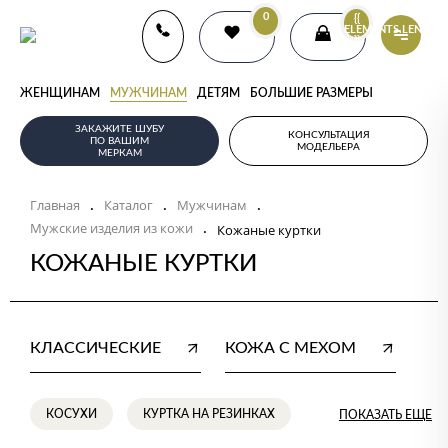
0
{{
ELEMENTS.LENGTH
}}
ЖЕНЩИНАМ
МУЖЧИНАМ
ДЕТЯМ
БОЛЬШИЕ РАЗМЕРЫ
ЗАКАЖИТЕ ШУБУ
КОНСУЛЬТАЦИЯ
ПО ВАШИМ
МОДЕЛЬЕРА
МЕРКАМ
Главная
Каталог
Мужчинам
.
.
.
Мужские изделия из кожи
.
Кожаные куртки
КОЖАНЫЕ КУРТКИ
КЛАССИЧЕСКИЕ
КОЖА С МЕХОМ
КО
КОСУХИ
КУРТКА НА РЕЗИНКАХ
ПОКАЗАТЬ ЕЩЕ