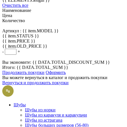
{{ ELEMENTS.length }}
Очистить все
Наименование
Цена
Количество
Артикул :
{{ item.MODEL }}
{{ item.STATUS }}
{{ item.PRICE }}
{{ item.OLD_PRICE }}
-
+
Вы экономите: {{ DATA.TOTAL_DISCOUNT_SUM }}
Итого: {{ DATA.TOTAL_SUM }}
Продолжить покупки
Оформить
Вы можете вернуться в каталог и продожить покупки
Вернуться и продолжить покупки
Шубы
Шубы из норки
Шубы из каракуля и каракульчи
Шубы из астрагана
Шубы больших размеров (56-80)