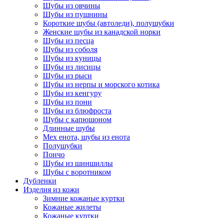
Шубы из овчины
Шубы из пушнины
Короткие шубы (автоледи), полушубки
Женские шубы из канадской норки
Шубы из песца
Шубы из соболя
Шубы из куницы
Шубы из лисицы
Шубы из рыси
Шубы из нерпы и морского котика
Шубы из кенгуру
Шубы из пони
Шубы из блюфроста
Шубы с капюшоном
Длинные шубы
Мех енота, шубы из енота
Полушубки
Пончо
Шубы из шиншиллы
Шубы с воротником
Дубленки
Изделия из кожи
Зимние кожаные куртки
Кожаные жилеты
Кожаные куртки