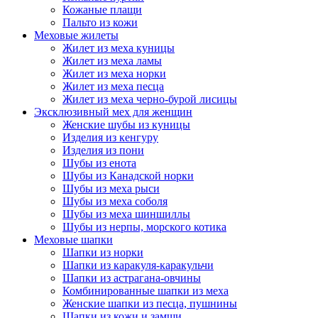
Кожаные плащи
Пальто из кожи
Меховые жилеты
Жилет из меха куницы
Жилет из меха ламы
Жилет из меха норки
Жилет из меха песца
Жилет из меха черно-бурой лисицы
Эксклюзивный мех для женщин
Женские шубы из куницы
Изделия из кенгуру
Изделия из пони
Шубы из енота
Шубы из Канадской норки
Шубы из меха рыси
Шубы из меха соболя
Шубы из меха шиншиллы
Шубы из нерпы, морского котика
Меховые шапки
Шапки из норки
Шапки из каракуля-каракульчи
Шапки из астрагана-овчины
Комбинированные шапки из меха
Женские шапки из песца, пушнины
Шапки из кожи и замши