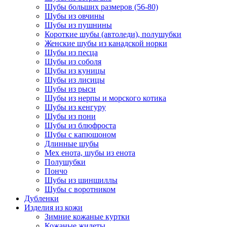
Шубы больших размеров (56-80)
Шубы из овчины
Шубы из пушнины
Короткие шубы (автоледи), полушубки
Женские шубы из канадской норки
Шубы из песца
Шубы из соболя
Шубы из куницы
Шубы из лисицы
Шубы из рыси
Шубы из нерпы и морского котика
Шубы из кенгуру
Шубы из пони
Шубы из блюфроста
Шубы с капюшоном
Длинные шубы
Мех енота, шубы из енота
Полушубки
Пончо
Шубы из шиншиллы
Шубы с воротником
Дубленки
Изделия из кожи
Зимние кожаные куртки
Кожаные жилеты