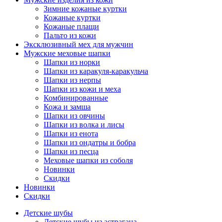
Зимние кожаные куртки
Кожаные куртки
Кожаные плащи
Пальто из кожи
Эксклюзивный мех для мужчин
Мужские меховые шапки
Шапки из норки
Шапки из каракуля-каракульча
Шапки из нерпы
Шапки из кожи и меха
Комбинированные
Кожа и замша
Шапки из овчины
Шапки из волка и лисы
Шапки из енота
Шапки из ондатры и бобра
Шапки из песца
Меховые шапки из соболя
Новинки
Скидки
Новинки
Скидки
Детские шубы
Детские шубы из астрагана