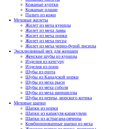
Кожаные куртки
Кожаные плащи
Пальто из кожи
Меховые жилеты
Жилет из меха куницы
Жилет из меха ламы
Жилет из меха норки
Жилет из меха песца
Жилет из меха черно-бурой лисицы
Эксклюзивный мех для женщин
Женские шубы из куницы
Изделия из кенгуру
Изделия из пони
Шубы из енота
Шубы из Канадской норки
Шубы из меха рыси
Шубы из меха соболя
Шубы из меха шиншиллы
Шубы из нерпы, морского котика
Меховые шапки
Шапки из норки
Шапки из каракуля-каракульчи
Шапки из астрагана-овчины
Комбинированные шапки из меха
Женские шапки из песца, пушнины