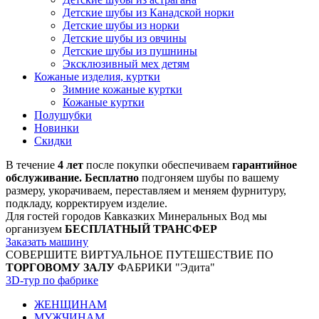
Детские шубы из Канадской норки
Детские шубы из норки
Детские шубы из овчины
Детские шубы из пушнины
Эксклюзивный мех детям
Кожаные изделия, куртки
Зимние кожаные куртки
Кожаные куртки
Полушубки
Новинки
Скидки
В течение
4 лет
после покупки обеспечиваем
гарантийное
обслуживание. Бесплатно
подгоняем шубы по вашему
размеру, укорачиваем, переставляем и меняем фурнитуру,
подкладу, корректируем изделие.
Для гостей городов Кавказких Минеральных Вод мы
организуем
БЕСПЛАТНЫЙ ТРАНСФЕР
Заказать машину
СОВЕРШИТЕ ВИРТУАЛЬНОЕ ПУТЕШЕСТВИЕ ПО
ТОРГОВОМУ ЗАЛУ
ФАБРИКИ "Эдита"
3D-тур по фабрике
ЖЕНЩИНАМ
МУЖЧИНАМ