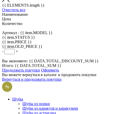
{{ ELEMENTS.length }}
Очистить все
Наименование
Цена
Количество
Артикул :
{{ item.MODEL }}
{{ item.STATUS }}
{{ item.PRICE }}
{{ item.OLD_PRICE }}
-
+
Вы экономите: {{ DATA.TOTAL_DISCOUNT_SUM }}
Итого: {{ DATA.TOTAL_SUM }}
Продолжить покупки
Оформить
Вы можете вернуться в каталог и продожить покупки
Вернуться и продолжить покупки
Шубы
Шубы из норки
Шубы из каракуля и каракульчи
Шубы из астрагана