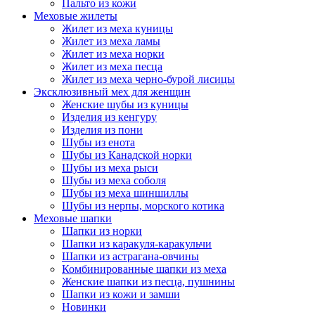
Пальто из кожи
Меховые жилеты
Жилет из меха куницы
Жилет из меха ламы
Жилет из меха норки
Жилет из меха песца
Жилет из меха черно-бурой лисицы
Эксклюзивный мех для женщин
Женские шубы из куницы
Изделия из кенгуру
Изделия из пони
Шубы из енота
Шубы из Канадской норки
Шубы из меха рыси
Шубы из меха соболя
Шубы из меха шиншиллы
Шубы из нерпы, морского котика
Меховые шапки
Шапки из норки
Шапки из каракуля-каракульчи
Шапки из астрагана-овчины
Комбинированные шапки из меха
Женские шапки из песца, пушнины
Шапки из кожи и замши
Новинки