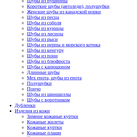
Шубы из пушнины
Короткие шубы (автоледи), полушубки
Женские шубы из канадской норки
Шубы из песца
Шубы из соболя
Шубы из куницы
Шубы из лисицы
Шубы из рыси
Шубы из нерпы и морского котика
Шубы из кенгуру
Шубы из пони
Шубы из блюфроста
Шубы с капюшоном
Длинные шубы
Мех енота, шубы из енота
Полушубки
Пончо
Шубы из шиншиллы
Шубы с воротником
Дубленки
Изделия из кожи
Зимние кожаные куртки
Кожаные жилеты
Кожаные куртки
Кожаные плащи