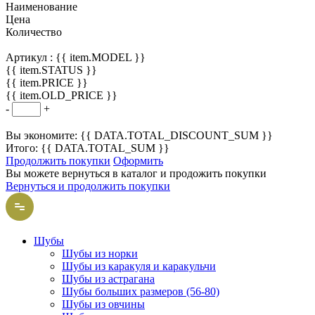
Наименование
Цена
Количество
Артикул :
{{ item.MODEL }}
{{ item.STATUS }}
{{ item.PRICE }}
{{ item.OLD_PRICE }}
-
+
Вы экономите: {{ DATA.TOTAL_DISCOUNT_SUM }}
Итого: {{ DATA.TOTAL_SUM }}
Продолжить покупки
Оформить
Вы можете вернуться в каталог и продожить покупки
Вернуться и продолжить покупки
Шубы
Шубы из норки
Шубы из каракуля и каракульчи
Шубы из астрагана
Шубы больших размеров (56-80)
Шубы из овчины