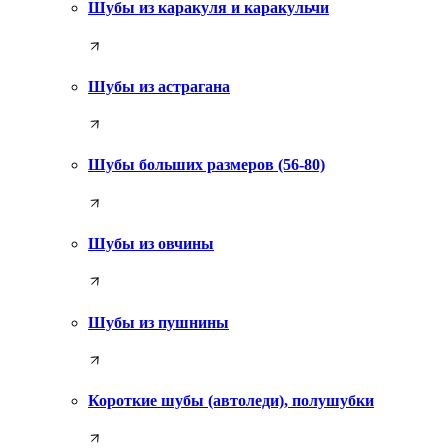
Шубы из каракуля и каракульчи
Шубы из астрагана
Шубы больших размеров (56-80)
Шубы из овчины
Шубы из пушнины
Короткие шубы (автоледи), полушубки