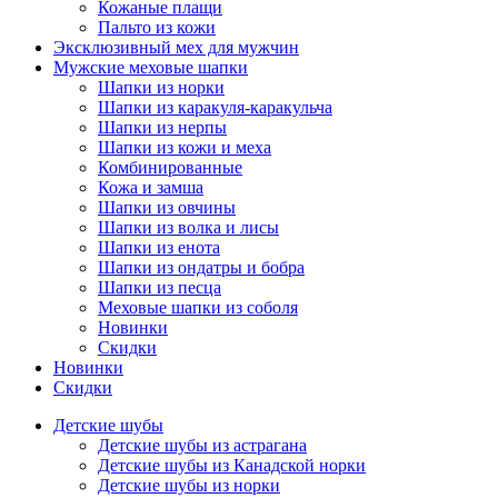
Кожаные плащи
Пальто из кожи
Эксклюзивный мех для мужчин
Мужские меховые шапки
Шапки из норки
Шапки из каракуля-каракульча
Шапки из нерпы
Шапки из кожи и меха
Комбинированные
Кожа и замша
Шапки из овчины
Шапки из волка и лисы
Шапки из енота
Шапки из ондатры и бобра
Шапки из песца
Меховые шапки из соболя
Новинки
Скидки
Новинки
Скидки
Детские шубы
Детские шубы из астрагана
Детские шубы из Канадской норки
Детские шубы из норки