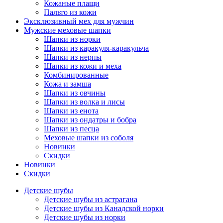
Кожаные плащи
Пальто из кожи
Эксклюзивный мех для мужчин
Мужские меховые шапки
Шапки из норки
Шапки из каракуля-каракульча
Шапки из нерпы
Шапки из кожи и меха
Комбинированные
Кожа и замша
Шапки из овчины
Шапки из волка и лисы
Шапки из енота
Шапки из ондатры и бобра
Шапки из песца
Меховые шапки из соболя
Новинки
Скидки
Новинки
Скидки
Детские шубы
Детские шубы из астрагана
Детские шубы из Канадской норки
Детские шубы из норки