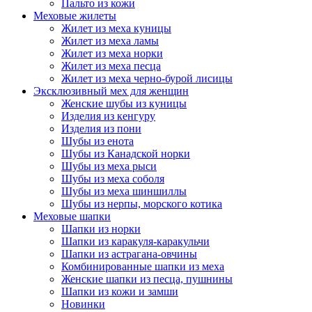
Пальто из кожи
Меховые жилеты
Жилет из меха куницы
Жилет из меха ламы
Жилет из меха норки
Жилет из меха песца
Жилет из меха черно-бурой лисицы
Эксклюзивный мех для женщин
Женские шубы из куницы
Изделия из кенгуру
Изделия из пони
Шубы из енота
Шубы из Канадской норки
Шубы из меха рыси
Шубы из меха соболя
Шубы из меха шиншиллы
Шубы из нерпы, морского котика
Меховые шапки
Шапки из норки
Шапки из каракуля-каракульчи
Шапки из астрагана-овчины
Комбинированные шапки из меха
Женские шапки из песца, пушнины
Шапки из кожи и замши
Новинки