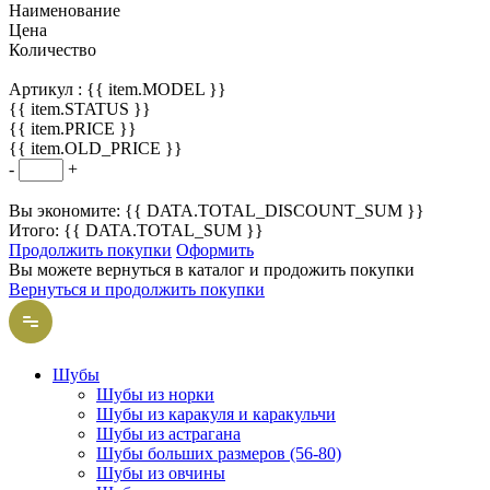
Наименование
Цена
Количество
Артикул :
{{ item.MODEL }}
{{ item.STATUS }}
{{ item.PRICE }}
{{ item.OLD_PRICE }}
-
+
Вы экономите: {{ DATA.TOTAL_DISCOUNT_SUM }}
Итого: {{ DATA.TOTAL_SUM }}
Продолжить покупки
Оформить
Вы можете вернуться в каталог и продожить покупки
Вернуться и продолжить покупки
Шубы
Шубы из норки
Шубы из каракуля и каракульчи
Шубы из астрагана
Шубы больших размеров (56-80)
Шубы из овчины