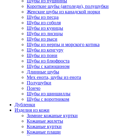
Шубы из пушнины
Короткие шубы (автоледи), полушубки
Женские шубы из канадской норки
Шубы из песца
Шубы из соболя
Шубы из куницы
Шубы из лисицы
Шубы из рыси
Шубы из нерпы и морского котика
Шубы из кенгуру
Шубы из пони
Шубы из блюфроста
Шубы с капюшоном
Длинные шубы
Мех енота, шубы из енота
Полушубки
Пончо
Шубы из шиншиллы
Шубы с воротником
Дубленки
Изделия из кожи
Зимние кожаные куртки
Кожаные жилеты
Кожаные куртки
Кожаные плащи