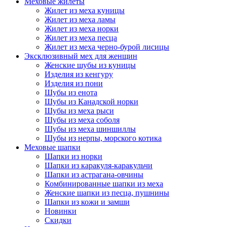
Меховые жилеты
Жилет из меха куницы
Жилет из меха ламы
Жилет из меха норки
Жилет из меха песца
Жилет из меха черно-бурой лисицы
Эксклюзивный мех для женщин
Женские шубы из куницы
Изделия из кенгуру
Изделия из пони
Шубы из енота
Шубы из Канадской норки
Шубы из меха рыси
Шубы из меха соболя
Шубы из меха шиншиллы
Шубы из нерпы, морского котика
Меховые шапки
Шапки из норки
Шапки из каракуля-каракульчи
Шапки из астрагана-овчины
Комбинированные шапки из меха
Женские шапки из песца, пушнины
Шапки из кожи и замши
Новинки
Скидки