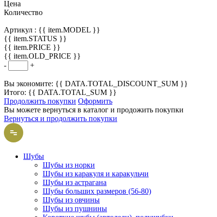
Цена
Количество
Артикул :
{{ item.MODEL }}
{{ item.STATUS }}
{{ item.PRICE }}
{{ item.OLD_PRICE }}
-
+
Вы экономите: {{ DATA.TOTAL_DISCOUNT_SUM }}
Итого: {{ DATA.TOTAL_SUM }}
Продолжить покупки
Оформить
Вы можете вернуться в каталог и продожить покупки
Вернуться и продолжить покупки
Шубы
Шубы из норки
Шубы из каракуля и каракульчи
Шубы из астрагана
Шубы больших размеров (56-80)
Шубы из овчины
Шубы из пушнины