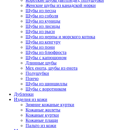
Короткие шубы (автоледи), полушубки
Женские шубы из канадской норки
Шубы из песца
Шубы из соболя
Шубы из куницы
Шубы из лисицы
Шубы из рыси
Шубы из нерпы и морского котика
Шубы из кенгуру
Шубы из пони
Шубы из блюфроста
Шубы с капюшоном
Длинные шубы
Мех енота, шубы из енота
Полушубки
Пончо
Шубы из шиншиллы
Шубы с воротником
Дубленки
Изделия из кожи
Зимние кожаные куртки
Кожаные жилеты
Кожаные куртки
Кожаные плащи
Пальто из кожи