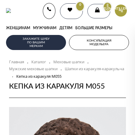
0
{{
ELEMENTS.LENGTH
}}
ЖЕНЩИНАМ
МУЖЧИНАМ
ДЕТЯМ
БОЛЬШИЕ РАЗМЕРЫ
ЗАКАЖИТЕ ШУБУ
КОНСУЛЬТАЦИЯ
ПО ВАШИМ
МОДЕЛЬЕРА
МЕРКАМ
Главная
Каталог
Меховые шапки
.
.
.
Мужские меховые шапки
Шапки из каракуля-каракульча
.
.
Кепка из каракуля M055
КЕПКА ИЗ КАРАКУЛЯ M055