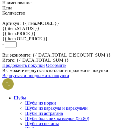
Наименование
Цена
Количество
Артикул :
{{ item.MODEL }}
{{ item.STATUS }}
{{ item.PRICE }}
{{ item.OLD_PRICE }}
-
+
Вы экономите: {{ DATA.TOTAL_DISCOUNT_SUM }}
Итого: {{ DATA.TOTAL_SUM }}
Продолжить покупки
Оформить
Вы можете вернуться в каталог и продожить покупки
Вернуться и продолжить покупки
Шубы
Шубы из норки
Шубы из каракуля и каракульчи
Шубы из астрагана
Шубы больших размеров (56-80)
Шубы из овчины