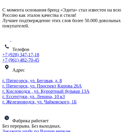
С момента основания бренд «Эдита» стал известен на всю
Россию как эталон качества и стиля!
Лучшее подтверждение этих слов более
50.000 довольных
покупателей
.
Телефон
+7 (928) 347-17-18
+7 (961) 482-70-45
Адрес
г. Пятигорск, ул. Беговая, д. 8
г. Пятигорск, ул. Проспект Кирова 26А
г. Кисловодск , ул. Курортный бульвар 13А
г. Ессентуки, ул. Ленина, 10 к3
г. Железноводск, ул. Чайковского, 1Б
Фабрика работает
Без перерыва. Без выходных.
Закажите шубу по Вашим меркам