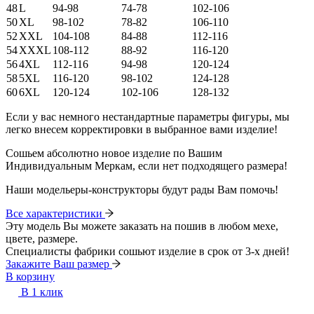
48
L
94-98
74-78
102-106
50
XL
98-102
78-82
106-110
52
XXL
104-108
84-88
112-116
54
XXXL
108-112
88-92
116-120
56
4XL
112-116
94-98
120-124
58
5XL
116-120
98-102
124-128
60
6XL
120-124
102-106
128-132
Если у вас немного нестандартные параметры фигуры, мы
легко внесем корректировки в выбранное вами изделие!
Сошьем абсолютно новое изделие по Вашим
Индивидуальным Меркам, если нет подходящего размера!
Наши модельеры-конструкторы будут рады Вам помочь!
Все характеристики
Эту модель Вы можете заказать на пошив в любом мехе,
цвете, размере.
Специалисты фабрики сошьют изделие в срок от 3-х дней!
Закажите Ваш размер
В корзину
В 1 клик