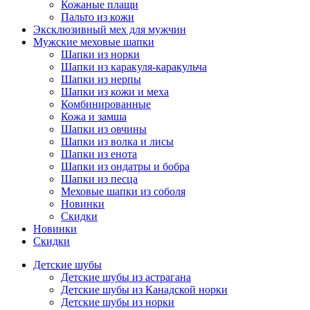
Кожаные плащи
Пальто из кожи
Эксклюзивный мех для мужчин
Мужские меховые шапки
Шапки из норки
Шапки из каракуля-каракульча
Шапки из нерпы
Шапки из кожи и меха
Комбинированные
Кожа и замша
Шапки из овчины
Шапки из волка и лисы
Шапки из енота
Шапки из ондатры и бобра
Шапки из песца
Меховые шапки из соболя
Новинки
Скидки
Новинки
Скидки
Детские шубы
Детские шубы из астрагана
Детские шубы из Канадской норки
Детские шубы из норки