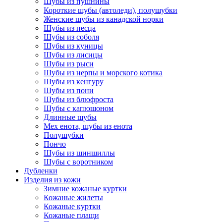
Шубы из пушнины
Короткие шубы (автоледи), полушубки
Женские шубы из канадской норки
Шубы из песца
Шубы из соболя
Шубы из куницы
Шубы из лисицы
Шубы из рыси
Шубы из нерпы и морского котика
Шубы из кенгуру
Шубы из пони
Шубы из блюфроста
Шубы с капюшоном
Длинные шубы
Мех енота, шубы из енота
Полушубки
Пончо
Шубы из шиншиллы
Шубы с воротником
Дубленки
Изделия из кожи
Зимние кожаные куртки
Кожаные жилеты
Кожаные куртки
Кожаные плащи