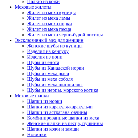
Пальто из кожи
Меховые жилеты
Жилет из меха куницы
Жилет из меха ламы
Жилет из меха норки
Жилет из меха песца
Жилет из меха черно-бурой лисицы
Эксклюзивный мех для женщин
Женские шубы из куницы
Изделия из кенгуру
Изделия из пони
Шубы из енота
Шубы из Канадской норки
Шубы из меха рыси
Шубы из меха соболя
Шубы из меха шиншиллы
Шубы из нерпы, морского котика
Меховые шапки
Шапки из норки
Шапки из каракуля-каракульчи
Шапки из астрагана-овчины
Комбинированные шапки из меха
Женские шапки из песца, пушнины
Шапки из кожи и замши
Новинки