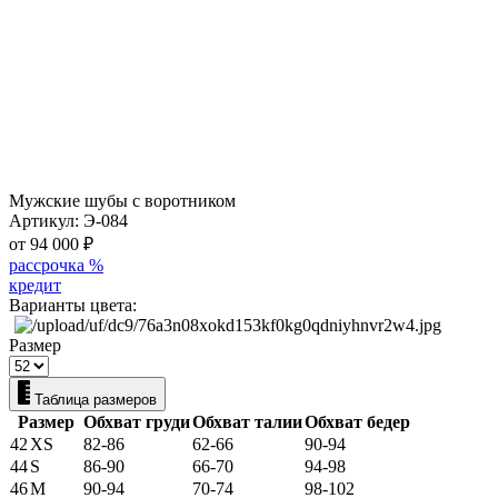
Мужские шубы с воротником
Артикул:
Э-084
от 94 000
₽
рассрочка %
кредит
Варианты цвета:
Размер
Таблица размеров
Размер
Обхват груди
Обхват талии
Обхват бедер
42
XS
82-86
62-66
90-94
44
S
86-90
66-70
94-98
46
M
90-94
70-74
98-102