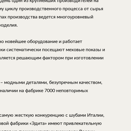
 день один из крупнейших производителей на
му циклу производственного процесса от сырья
апах производства ведется многоуровневый
изделия.
но новейшее оборудование и работает
ки систематически посещают меховые показы и
является решающим фактором при изготовлении
 – модными деталями, безупречным качеством,
 наличии на фабрике 7000 неповторимых
самую жесткую конкуренцию с шубами Италии,
ховой фабрики «Эдита» имеют привлекательную