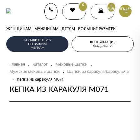
0
{{
ELEMENTS.LENGTH
}}
ЖЕНЩИНАМ
МУЖЧИНАМ
ДЕТЯМ
БОЛЬШИЕ РАЗМЕРЫ
ЗАКАЖИТЕ ШУБУ
КОНСУЛЬТАЦИЯ
ПО ВАШИМ
МОДЕЛЬЕРА
МЕРКАМ
Главная
Каталог
Меховые шапки
.
.
.
Мужские меховые шапки
Шапки из каракуля-каракульча
.
.
Кепка из каракуля M071
КЕПКА ИЗ КАРАКУЛЯ M071