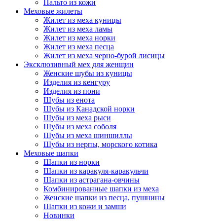
Пальто из кожи
Меховые жилеты
Жилет из меха куницы
Жилет из меха ламы
Жилет из меха норки
Жилет из меха песца
Жилет из меха черно-бурой лисицы
Эксклюзивный мех для женщин
Женские шубы из куницы
Изделия из кенгуру
Изделия из пони
Шубы из енота
Шубы из Канадской норки
Шубы из меха рыси
Шубы из меха соболя
Шубы из меха шиншиллы
Шубы из нерпы, морского котика
Меховые шапки
Шапки из норки
Шапки из каракуля-каракульчи
Шапки из астрагана-овчины
Комбинированные шапки из меха
Женские шапки из песца, пушнины
Шапки из кожи и замши
Новинки