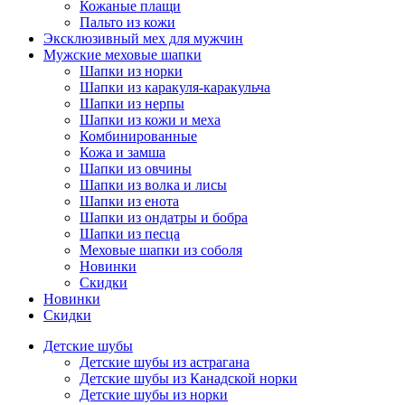
Кожаные плащи
Пальто из кожи
Эксклюзивный мех для мужчин
Мужские меховые шапки
Шапки из норки
Шапки из каракуля-каракульча
Шапки из нерпы
Шапки из кожи и меха
Комбинированные
Кожа и замша
Шапки из овчины
Шапки из волка и лисы
Шапки из енота
Шапки из ондатры и бобра
Шапки из песца
Меховые шапки из соболя
Новинки
Скидки
Новинки
Скидки
Детские шубы
Детские шубы из астрагана
Детские шубы из Канадской норки
Детские шубы из норки