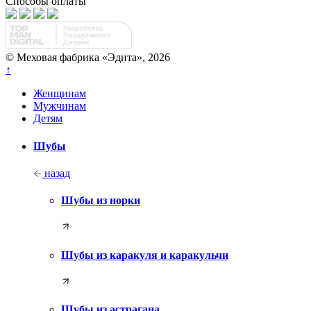
Способы оплаты
© Меховая фабрика «Эдита», 2026
↑
Женщинам
Мужчинам
Детям
Шубы
назад
Шубы из норки
Шубы из каракуля и каракульчи
Шубы из астрагана