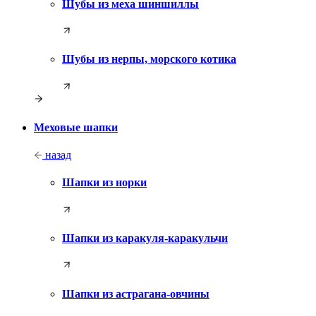
Шубы из меха шиншиллы
Шубы из нерпы, морского котика
Меховые шапки
назад
Шапки из норки
Шапки из каракуля-каракульчи
Шапки из астрагана-овчины