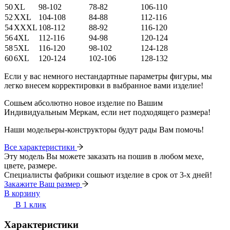
50
XL
98-102
78-82
106-110
52
XXL
104-108
84-88
112-116
54
XXXL
108-112
88-92
116-120
56
4XL
112-116
94-98
120-124
58
5XL
116-120
98-102
124-128
60
6XL
120-124
102-106
128-132
Если у вас немного нестандартные параметры фигуры, мы
легко внесем корректировки в выбранное вами изделие!
Сошьем абсолютно новое изделие по Вашим
Индивидуальным Меркам, если нет подходящего размера!
Наши модельеры-конструкторы будут рады Вам помочь!
Все характеристики
Эту модель Вы можете заказать на пошив в любом мехе,
цвете, размере.
Специалисты фабрики сошьют изделие в срок от 3-х дней!
Закажите Ваш размер
В корзину
В 1 клик
Характеристики