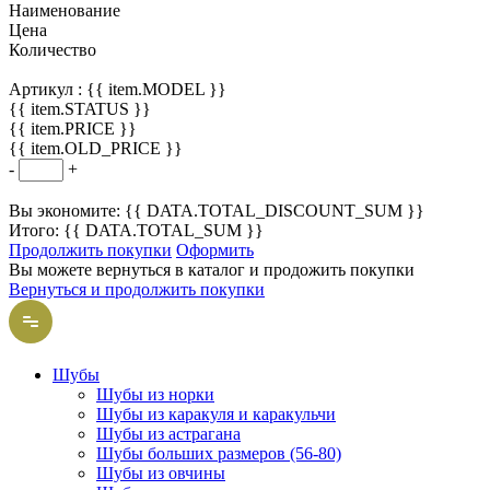
Наименование
Цена
Количество
Артикул :
{{ item.MODEL }}
{{ item.STATUS }}
{{ item.PRICE }}
{{ item.OLD_PRICE }}
-
+
Вы экономите: {{ DATA.TOTAL_DISCOUNT_SUM }}
Итого: {{ DATA.TOTAL_SUM }}
Продолжить покупки
Оформить
Вы можете вернуться в каталог и продожить покупки
Вернуться и продолжить покупки
Шубы
Шубы из норки
Шубы из каракуля и каракульчи
Шубы из астрагана
Шубы больших размеров (56-80)
Шубы из овчины