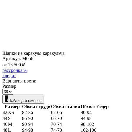
Шапки из каракуля-каракульча
Артикул:
M056
от 13 500
₽
рассрочка %
кредит
Варианты цвета:
Размер
Таблица размеров
Размер
Обхват груди
Обхват талии
Обхват бедер
42
XS
82-86
62-66
90-94
44
S
86-90
66-70
94-98
46
M
90-94
70-74
98-102
48
L
94-98
74-78
102-106