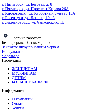
г. Пятигорск, ул. Беговая, д. 8
г. Пятигорск, ул. Проспект Кирова 26А
г. Кисловодск , ул. Курортный бульвар 13А
г. Ессентуки, ул. Ленина, 10 к3
г. Железноводск, ул. Чайковского, 1Б
Фабрика работает
Без перерыва. Без выходных.
Закажите шубу по Вашим меркам
Консультация
модельера
Продукция
ЖЕНЩИНАМ
МУЖЧИНАМ
ДЕТЯМ
БОЛЬШИЕ РАЗМЕРЫ
Информация
О компании
Оплата
Услуги