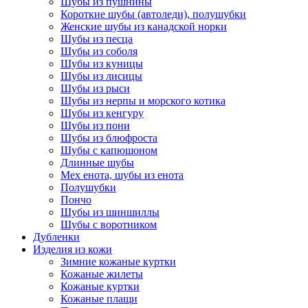
Шубы из пушнины
Короткие шубы (автоледи), полушубки
Женские шубы из канадской норки
Шубы из песца
Шубы из соболя
Шубы из куницы
Шубы из лисицы
Шубы из рыси
Шубы из нерпы и морского котика
Шубы из кенгуру
Шубы из пони
Шубы из блюфроста
Шубы с капюшоном
Длинные шубы
Мех енота, шубы из енота
Полушубки
Пончо
Шубы из шиншиллы
Шубы с воротником
Дубленки
Изделия из кожи
Зимние кожаные куртки
Кожаные жилеты
Кожаные куртки
Кожаные плащи