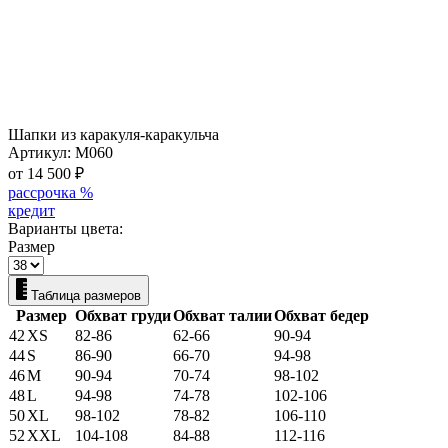
Шапки из каракуля-каракульча
Артикул:
M060
от 14 500
₽
рассрочка %
кредит
Варианты цвета:
Размер
Таблица размеров
Размер
Обхват груди
Обхват талии
Обхват бедер
42
XS
82-86
62-66
90-94
44
S
86-90
66-70
94-98
46
M
90-94
70-74
98-102
48
L
94-98
74-78
102-106
50
XL
98-102
78-82
106-110
52
XXL
104-108
84-88
112-116