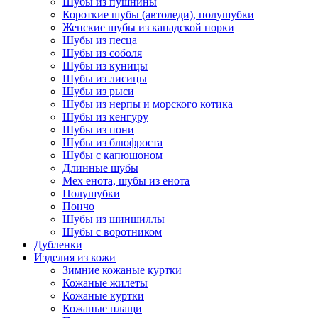
Шубы из пушнины
Короткие шубы (автоледи), полушубки
Женские шубы из канадской норки
Шубы из песца
Шубы из соболя
Шубы из куницы
Шубы из лисицы
Шубы из рыси
Шубы из нерпы и морского котика
Шубы из кенгуру
Шубы из пони
Шубы из блюфроста
Шубы с капюшоном
Длинные шубы
Мех енота, шубы из енота
Полушубки
Пончо
Шубы из шиншиллы
Шубы с воротником
Дубленки
Изделия из кожи
Зимние кожаные куртки
Кожаные жилеты
Кожаные куртки
Кожаные плащи