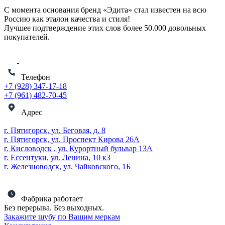
С момента основания бренд «Эдита» стал известен на всю
Россию как эталон качества и стиля!
Лучшее подтверждение этих слов более
50.000 довольных
покупателей
.
Телефон
+7 (928) 347-17-18
+7 (961) 482-70-45
Адрес
г. Пятигорск, ул. Беговая, д. 8
г. Пятигорск, ул. Проспект Кирова 26А
г. Кисловодск , ул. Курортный бульвар 13А
г. Ессентуки, ул. Ленина, 10 к3
г. Железноводск, ул. Чайковского, 1Б
Фабрика работает
Без перерыва. Без выходных.
Закажите шубу по Вашим меркам