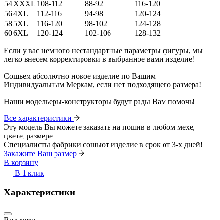
54
XXXL
108-112
88-92
116-120
56
4XL
112-116
94-98
120-124
58
5XL
116-120
98-102
124-128
60
6XL
120-124
102-106
128-132
Если у вас немного нестандартные параметры фигуры, мы
легко внесем корректировки в выбранное вами изделие!
Сошьем абсолютно новое изделие по Вашим
Индивидуальным Меркам, если нет подходящего размера!
Наши модельеры-конструкторы будут рады Вам помочь!
Все характеристики
Эту модель Вы можете заказать на пошив в любом мехе,
цвете, размере.
Специалисты фабрики сошьют изделие в срок от 3-х дней!
Закажите Ваш размер
В корзину
В 1 клик
Характеристики
Вид меха