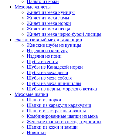
Пальто из кожи
Меховые жилеты
Жилет из меха куницы
Жилет из меха ламы
Жилет из меха норки
Жилет из меха песца
Жилет из меха черно-бурой лисицы
Эксклюзивный мех для женщин
Женские шубы из куницы
Изделия из кенгуру
Изделия из пони
Шубы из енота
Шубы из Канадской норки
Шубы из меха рыси
Шубы из меха соболя
Шубы из меха шиншиллы
Шубы из нерпы, морского котика
Меховые шапки
Шапки из норки
Шапки из каракуля-каракульчи
Шапки из астрагана-овчины
Комбинированные шапки из меха
Женские шапки из песца, пушнины
Шапки из кожи и замши
Новинки