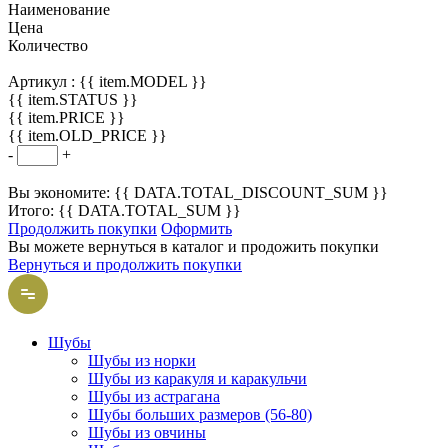
Наименование
Цена
Количество
Артикул :
{{ item.MODEL }}
{{ item.STATUS }}
{{ item.PRICE }}
{{ item.OLD_PRICE }}
-
+
Вы экономите: {{ DATA.TOTAL_DISCOUNT_SUM }}
Итого: {{ DATA.TOTAL_SUM }}
Продолжить покупки
Оформить
Вы можете вернуться в каталог и продожить покупки
Вернуться и продолжить покупки
Шубы
Шубы из норки
Шубы из каракуля и каракульчи
Шубы из астрагана
Шубы больших размеров (56-80)
Шубы из овчины