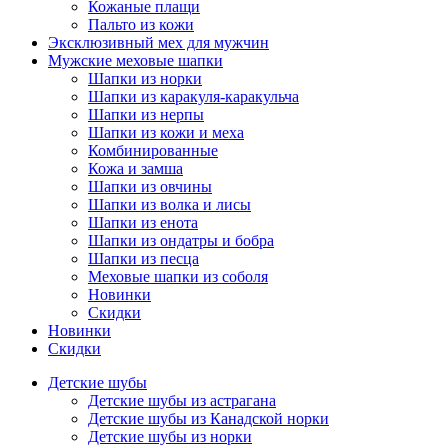
Кожаные плащи
Пальто из кожи
Эксклюзивный мех для мужчин
Мужские меховые шапки
Шапки из норки
Шапки из каракуля-каракульча
Шапки из нерпы
Шапки из кожи и меха
Комбинированные
Кожа и замша
Шапки из овчины
Шапки из волка и лисы
Шапки из енота
Шапки из ондатры и бобра
Шапки из песца
Меховые шапки из соболя
Новинки
Скидки
Новинки
Скидки
Детские шубы
Детские шубы из астрагана
Детские шубы из Канадской норки
Детские шубы из норки