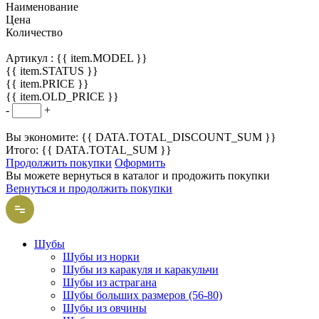
Наименование
Цена
Количество
Артикул :
{{ item.MODEL }}
{{ item.STATUS }}
{{ item.PRICE }}
{{ item.OLD_PRICE }}
-
+
Вы экономите: {{ DATA.TOTAL_DISCOUNT_SUM }}
Итого: {{ DATA.TOTAL_SUM }}
Продолжить покупки
Оформить
Вы можете вернуться в каталог и продожить покупки
Вернуться и продолжить покупки
Шубы
Шубы из норки
Шубы из каракуля и каракульчи
Шубы из астрагана
Шубы больших размеров (56-80)
Шубы из овчины