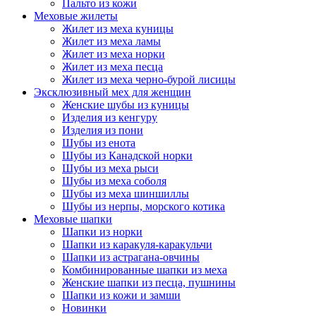
Пальто из кожи
Меховые жилеты
Жилет из меха куницы
Жилет из меха ламы
Жилет из меха норки
Жилет из меха песца
Жилет из меха черно-бурой лисицы
Эксклюзивный мех для женщин
Женские шубы из куницы
Изделия из кенгуру
Изделия из пони
Шубы из енота
Шубы из Канадской норки
Шубы из меха рыси
Шубы из меха соболя
Шубы из меха шиншиллы
Шубы из нерпы, морского котика
Меховые шапки
Шапки из норки
Шапки из каракуля-каракульчи
Шапки из астрагана-овчины
Комбинированные шапки из меха
Женские шапки из песца, пушнины
Шапки из кожи и замши
Новинки