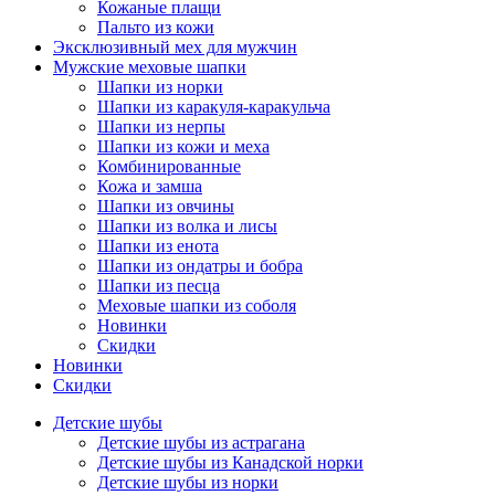
Кожаные плащи
Пальто из кожи
Эксклюзивный мех для мужчин
Мужские меховые шапки
Шапки из норки
Шапки из каракуля-каракульча
Шапки из нерпы
Шапки из кожи и меха
Комбинированные
Кожа и замша
Шапки из овчины
Шапки из волка и лисы
Шапки из енота
Шапки из ондатры и бобра
Шапки из песца
Меховые шапки из соболя
Новинки
Скидки
Новинки
Скидки
Детские шубы
Детские шубы из астрагана
Детские шубы из Канадской норки
Детские шубы из норки