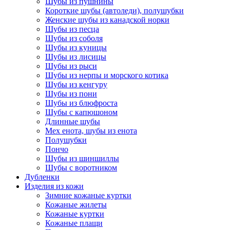
Шубы из пушнины
Короткие шубы (автоледи), полушубки
Женские шубы из канадской норки
Шубы из песца
Шубы из соболя
Шубы из куницы
Шубы из лисицы
Шубы из рыси
Шубы из нерпы и морского котика
Шубы из кенгуру
Шубы из пони
Шубы из блюфроста
Шубы с капюшоном
Длинные шубы
Мех енота, шубы из енота
Полушубки
Пончо
Шубы из шиншиллы
Шубы с воротником
Дубленки
Изделия из кожи
Зимние кожаные куртки
Кожаные жилеты
Кожаные куртки
Кожаные плащи