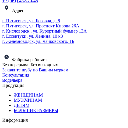
+7 (961) 482-70-45
Адрес
г. Пятигорск, ул. Беговая, д. 8
г. Пятигорск, ул. Проспект Кирова 26А
г. Кисловодск , ул. Курортный бульвар 13А
г. Ессентуки, ул. Ленина, 10 к3
г. Железноводск, ул. Чайковского, 1Б
Фабрика работает
Без перерыва. Без выходных.
Закажите шубу по Вашим меркам
Консультация
модельера
Продукция
ЖЕНЩИНАМ
МУЖЧИНАМ
ДЕТЯМ
БОЛЬШИЕ РАЗМЕРЫ
Информация