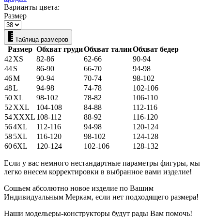
Варианты цвета:
Размер
Таблица размеров
Размер
Обхват груди
Обхват талии
Обхват бедер
42
XS
82-86
62-66
90-94
44
S
86-90
66-70
94-98
46
M
90-94
70-74
98-102
48
L
94-98
74-78
102-106
50
XL
98-102
78-82
106-110
52
XXL
104-108
84-88
112-116
54
XXXL
108-112
88-92
116-120
56
4XL
112-116
94-98
120-124
58
5XL
116-120
98-102
124-128
60
6XL
120-124
102-106
128-132
Если у вас немного нестандартные параметры фигуры, мы
легко внесем корректировки в выбранное вами изделие!
Сошьем абсолютно новое изделие по Вашим
Индивидуальным Меркам, если нет подходящего размера!
Наши модельеры-конструкторы будут рады Вам помочь!