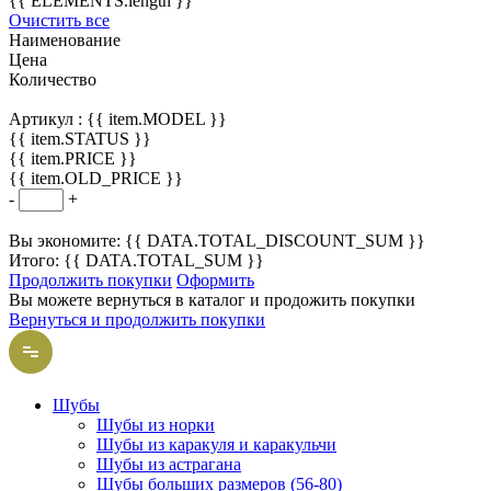
{{ ELEMENTS.length }}
Очистить все
Наименование
Цена
Количество
Артикул :
{{ item.MODEL }}
{{ item.STATUS }}
{{ item.PRICE }}
{{ item.OLD_PRICE }}
-
+
Вы экономите: {{ DATA.TOTAL_DISCOUNT_SUM }}
Итого: {{ DATA.TOTAL_SUM }}
Продолжить покупки
Оформить
Вы можете вернуться в каталог и продожить покупки
Вернуться и продолжить покупки
Шубы
Шубы из норки
Шубы из каракуля и каракульчи
Шубы из астрагана
Шубы больших размеров (56-80)