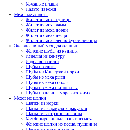
Кожаные плащи
Пальто из кожи
Меховые жилеты
Жилет из меха куницы
Жилет из меха ламы
Жилет из меха норки
Жилет из меха песца
Жилет из меха черно-бурой лисицы
Эксклюзивный мех для женщин
Женские шубы из куницы
Изделия из кенгуру
Изделия из пони
Шубы из енота
Шубы из Канадской норки
Шубы из меха рыси
Шубы из меха соболя
Шубы из меха шиншиллы
Шубы из нерпы, морского котика
Меховые шапки
Шапки из норки
Шапки из каракуля-каракульчи
Шапки из астрагана-овчины
Комбинированные шапки из меха
Женские шапки из песца, пушнины
Шапки из кожи и замши