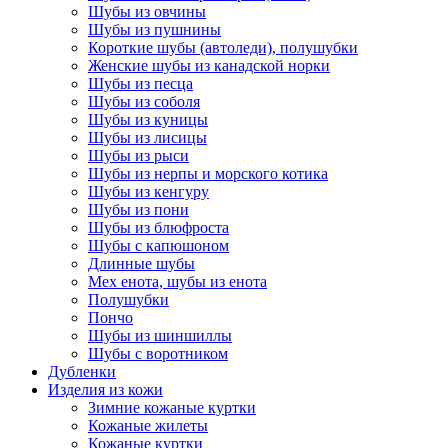
Шубы из овчины
Шубы из пушнины
Короткие шубы (автоледи), полушубки
Женские шубы из канадской норки
Шубы из песца
Шубы из соболя
Шубы из куницы
Шубы из лисицы
Шубы из рыси
Шубы из нерпы и морского котика
Шубы из кенгуру
Шубы из пони
Шубы из блюфроста
Шубы с капюшоном
Длинные шубы
Мех енота, шубы из енота
Полушубки
Пончо
Шубы из шиншиллы
Шубы с воротником
Дубленки
Изделия из кожи
Зимние кожаные куртки
Кожаные жилеты
Кожаные куртки