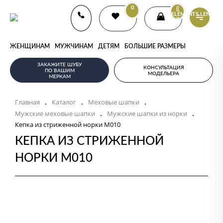
0
{{
ELEMENTS.LENGTH
}}
ЖЕНЩИНАМ
МУЖЧИНАМ
ДЕТЯМ
БОЛЬШИЕ РАЗМЕРЫ
ЗАКАЖИТЕ ШУБУ
КОНСУЛЬТАЦИЯ
ПО ВАШИМ
МОДЕЛЬЕРА
МЕРКАМ
Главная
Каталог
Меховые шапки
.
.
.
Мужские меховые шапки
Мужские шапки из норки
.
.
Кепка из стриженной норки M010
КЕПКА ИЗ СТРИЖЕННОЙ
НОРКИ M010