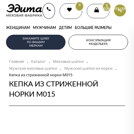
0
{{
ELEMENTS.LENGTH
}}
ЖЕНЩИНАМ
МУЖЧИНАМ
ДЕТЯМ
БОЛЬШИЕ РАЗМЕРЫ
ЗАКАЖИТЕ ШУБУ
КОНСУЛЬТАЦИЯ
ПО ВАШИМ
МОДЕЛЬЕРА
МЕРКАМ
Главная
Каталог
Меховые шапки
.
.
.
Мужские меховые шапки
Мужские шапки из норки
.
.
Кепка из стриженной норки M015
КЕПКА ИЗ СТРИЖЕННОЙ
НОРКИ M015