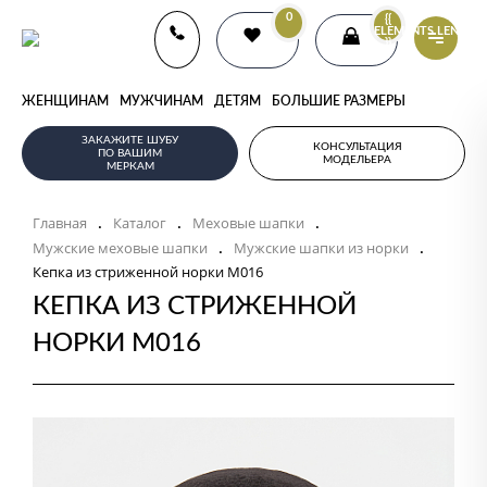
0
{{
ELEMENTS.LENGTH
}}
ЖЕНЩИНАМ
МУЖЧИНАМ
ДЕТЯМ
БОЛЬШИЕ РАЗМЕРЫ
ЗАКАЖИТЕ ШУБУ
КОНСУЛЬТАЦИЯ
ПО ВАШИМ
МОДЕЛЬЕРА
МЕРКАМ
Главная
Каталог
Меховые шапки
.
.
.
Мужские меховые шапки
Мужские шапки из норки
.
.
Кепка из стриженной норки M016
КЕПКА ИЗ СТРИЖЕННОЙ
НОРКИ M016