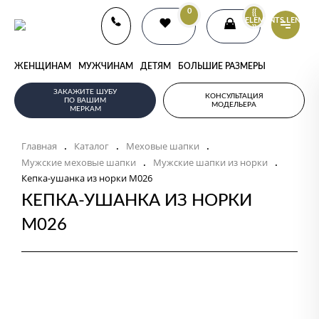
0
{{
ELEMENTS.LENGTH
}}
ЖЕНЩИНАМ
МУЖЧИНАМ
ДЕТЯМ
БОЛЬШИЕ РАЗМЕРЫ
ЗАКАЖИТЕ ШУБУ
КОНСУЛЬТАЦИЯ
ПО ВАШИМ
МОДЕЛЬЕРА
МЕРКАМ
Главная
Каталог
Меховые шапки
.
.
.
Мужские меховые шапки
Мужские шапки из норки
.
.
Кепка-ушанка из норки M026
КЕПКА-УШАНКА ИЗ НОРКИ
M026