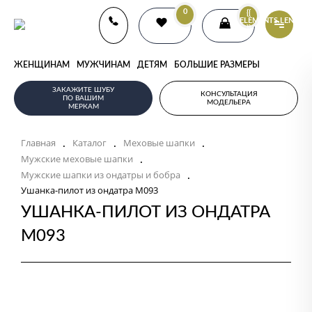
0
{{
ELEMENTS.LENGTH
}}
ЖЕНЩИНАМ
МУЖЧИНАМ
ДЕТЯМ
БОЛЬШИЕ РАЗМЕРЫ
ЗАКАЖИТЕ ШУБУ
КОНСУЛЬТАЦИЯ
ПО ВАШИМ
МОДЕЛЬЕРА
МЕРКАМ
.
.
.
Главная
Каталог
Меховые шапки
.
Мужские меховые шапки
.
Мужские шапки из ондатры и бобра
Ушанка-пилот из ондатра M093
УШАНКА-ПИЛОТ ИЗ ОНДАТРА
M093