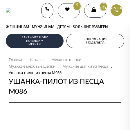
0
{{
ELEMENTS.LENGTH
}}
ЖЕНЩИНАМ
МУЖЧИНАМ
ДЕТЯМ
БОЛЬШИЕ РАЗМЕРЫ
ЗАКАЖИТЕ ШУБУ
КОНСУЛЬТАЦИЯ
ПО ВАШИМ
МОДЕЛЬЕРА
МЕРКАМ
.
.
.
Главная
Каталог
Меховые шапки
.
.
Мужские меховые шапки
Мужские шапки из песца
Ушанка-пилот из песца M086
УШАНКА-ПИЛОТ ИЗ ПЕСЦА
M086