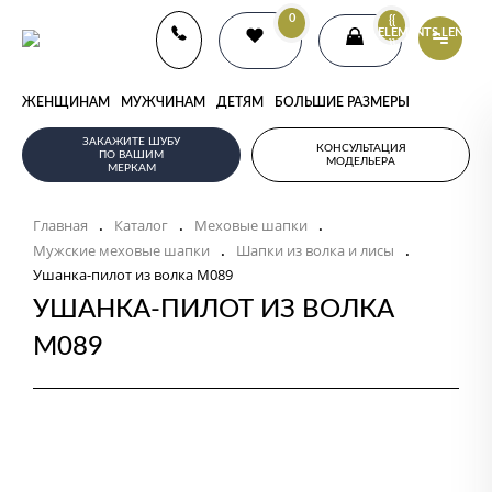
0
{{
ELEMENTS.LENGTH
}}
ЖЕНЩИНАМ
МУЖЧИНАМ
ДЕТЯМ
БОЛЬШИЕ РАЗМЕРЫ
ЗАКАЖИТЕ ШУБУ
КОНСУЛЬТАЦИЯ
ПО ВАШИМ
МОДЕЛЬЕРА
МЕРКАМ
Главная
Каталог
Меховые шапки
.
.
.
Мужские меховые шапки
Шапки из волка и лисы
.
.
Ушанка-пилот из волка M089
УШАНКА-ПИЛОТ ИЗ ВОЛКА
M089