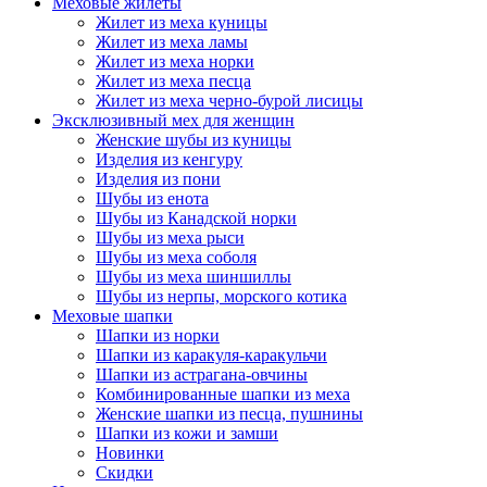
Меховые жилеты
Жилет из меха куницы
Жилет из меха ламы
Жилет из меха норки
Жилет из меха песца
Жилет из меха черно-бурой лисицы
Эксклюзивный мех для женщин
Женские шубы из куницы
Изделия из кенгуру
Изделия из пони
Шубы из енота
Шубы из Канадской норки
Шубы из меха рыси
Шубы из меха соболя
Шубы из меха шиншиллы
Шубы из нерпы, морского котика
Меховые шапки
Шапки из норки
Шапки из каракуля-каракульчи
Шапки из астрагана-овчины
Комбинированные шапки из меха
Женские шапки из песца, пушнины
Шапки из кожи и замши
Новинки
Скидки