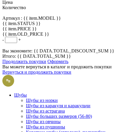
Цена
Количество
Артикул :
{{ item.MODEL }}
{{ item.STATUS }}
{{ item.PRICE }}
{{ item.OLD_PRICE }}
-
+
Вы экономите: {{ DATA.TOTAL_DISCOUNT_SUM }}
Итого: {{ DATA.TOTAL_SUM }}
Продолжить покупки
Оформить
Вы можете вернуться в каталог и продожить покупки
Вернуться и продолжить покупки
Шубы
Шубы из норки
Шубы из каракуля и каракульчи
Шубы из астрагана
Шубы больших размеров (56-80)
Шубы из овчины
Шубы из пушнины