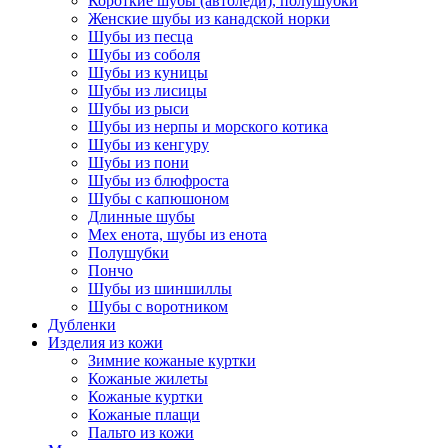
Короткие шубы (автоледи), полушубки
Женские шубы из канадской норки
Шубы из песца
Шубы из соболя
Шубы из куницы
Шубы из лисицы
Шубы из рыси
Шубы из нерпы и морского котика
Шубы из кенгуру
Шубы из пони
Шубы из блюфроста
Шубы с капюшоном
Длинные шубы
Мех енота, шубы из енота
Полушубки
Пончо
Шубы из шиншиллы
Шубы с воротником
Дубленки
Изделия из кожи
Зимние кожаные куртки
Кожаные жилеты
Кожаные куртки
Кожаные плащи
Пальто из кожи